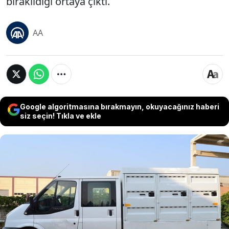
bırakıldığı ortaya çıktı.
AA
Google algoritmasına bırakmayın, okuyacağınız haberi
siz seçin! Tıkla ve ekle
Kütahya’da sokak hayvanlarına yönelik yürütülen
denetimler, evcil hayvanlarını sokağa terk eden
sahipler için ağır mali yaptırımları beraberinde
getirdi. Yapılan incelemelerde, bakımevine
getirilen çok sayıda köpeğin aslında sahipli olduğu
ve "barınağa gitmesinler" düşüncesiyle