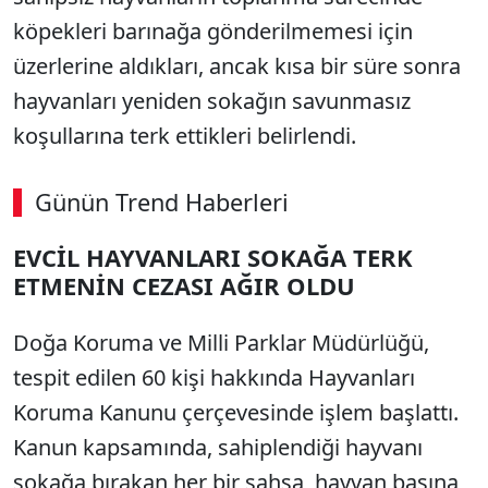
köpekleri barınağa gönderilmemesi için
üzerlerine aldıkları, ancak kısa bir süre sonra
hayvanları yeniden sokağın savunmasız
koşullarına terk ettikleri belirlendi.
Günün Trend Haberleri
00:02
/ 09:08
EVCİL HAYVANLARI SOKAĞA TERK
Sesi Aç
ETMENİN CEZASI AĞIR OLDU
Doğa Koruma ve Milli Parklar Müdürlüğü,
tespit edilen 60 kişi hakkında Hayvanları
Koruma Kanunu çerçevesinde işlem başlattı.
Kanun kapsamında, sahiplendiği hayvanı
sokağa bırakan her bir şahsa, hayvan başına