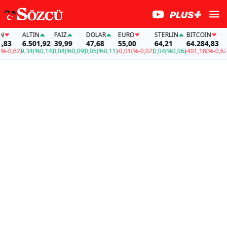
ALTIN
FAİZ
DOLAR
EURO
STERLIN
BITCOIN
A
3
6.501,92
39,99
47,68
55,00
64,21
64.284,83
6
0,62)
9,34
(%0,14)
0,04
(%0,09)
0,05
(%0,11)
-0,01
(%-0,02)
0,04
(%0,06)
-401,18
(%-0,62)
9,