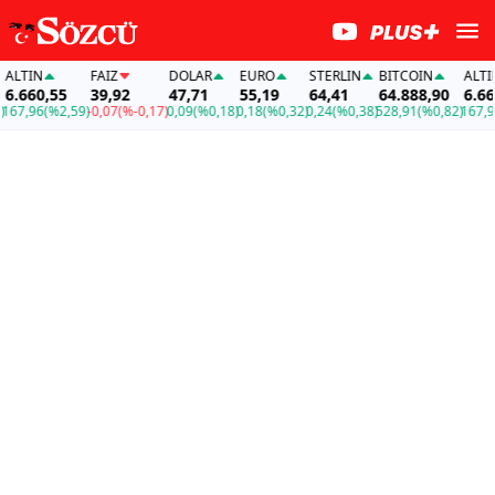
LTIN
FAİZ
DOLAR
EURO
STERLIN
BITCOIN
ALTIN
.660,55
39,92
47,71
55,19
64,41
64.888,90
6.660,
7,96
(%2,59)
-0,07
(%-0,17)
0,09
(%0,18)
0,18
(%0,32)
0,24
(%0,38)
528,91
(%0,82)
167,96
(