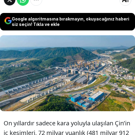
Google algoritmasına bırakmayın, okuyacağınız haberi
siz seçin! Tıkla ve ekle
Sadece karayoluyla ulaşılan iç
kesimleri dev "su asansörü"
projesiyle doğrudan okyanusa
bağlanıyor.
On yıllardır sadece kara yoluyla ulaşılan Çin’in
iç kesimleri, 72 milyar yuanlık (481 milyar 912