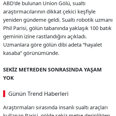
ABD’de bulunan Union Gölü, sualtı
araştırmacılarının dikkat çekici keşfiyle
yeniden gündeme geldi. Sualtı robotik uzmanı
Phil Parisi, gölün tabanında yaklaşık 100 batık
geminin izine rastlandığını açıkladı.
Uzmanlara göre gölün dibi adeta “hayalet
kasaba” görünümünde.
SEKİZ METREDEN SONRASINDA YAŞAM
YOK
Günün Trend Haberleri
Araştırmaları sırasında insanlı sualtı araçları
SÖZCÜ SON DAKİKA
kullanan Parisi, gölde sekiz metre derinlikten