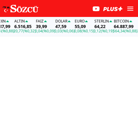
N
ALTIN
FAİZ
DOLAR
EURO
STERLIN
BITCOIN
AL
,99
6.516,85
39,99
47,59
55,09
64,22
64.887,99
6.
%0,88)
20,77
(%0,32)
0,04
(%0,09)
0,03
(%0,06)
0,08
(%0,15)
0,12
(%0,19)
564,34
(%0,88)
20,