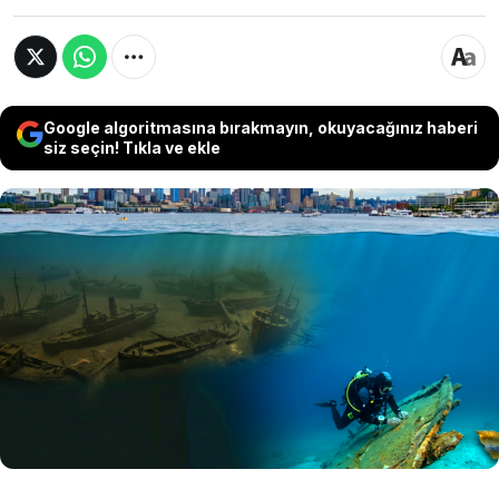
Google algoritmasına bırakmayın, okuyacağınız haberi
siz seçin! Tıkla ve ekle
ABD’deki Union Gölü’nde yapılan sualtı
araştırmalarında yaklaşık 100 batık gemi
keşfedildi. Uzmanlar göl tabanını “hayalet
kasaba” olarak tanımlarken, Hırvatistan
kıyılarında bulunan 2 bin 200 yıllık Roma gemisi
ise antik denizcilik teknolojisine ışık tuttu.