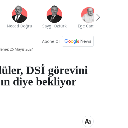
Necati Doğru
Saygı Öztürk
Ege Cansen
Yekta Güng
Abone Ol
leme: 26 Mayıs 2024
üler, DSİ görevini
ın diye bekliyor