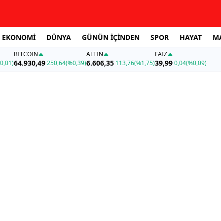
EKONOMİ
DÜNYA
GÜNÜN İÇİNDEN
SPOR
HAYAT
M
BITCOIN
ALTIN
FAİZ
64.930,49
6.606,35
39,99
0,01)
250,64
(%0,39)
113,76
(%1,75)
0,04
(%0,09)