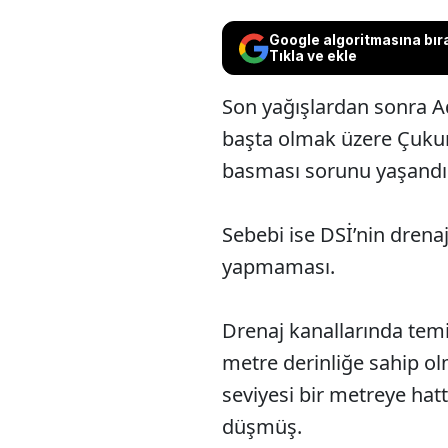
Google algoritmasına bır
Tıkla ve ekle
Son yağışlardan sonra Ad
başta olmak üzere Çukur
basması sorunu yaşandı
Sebebi ise DSİ’nin drena
yapmaması.
Drenaj kanallarında temi
metre derinliğe sahip ol
seviyesi bir metreye hat
düşmüş.