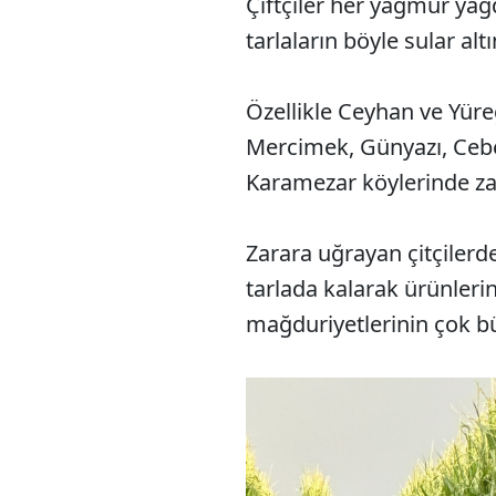
Çiftçiler her yağmur ya
tarlaların böyle sular alt
Özellikle Ceyhan ve Yüreğ
Mercimek, Günyazı, Cebe
Karamezar köylerinde za
Zarara uğrayan çitçilerde
tarlada kalarak ürünler
mağduriyetlerinin çok b