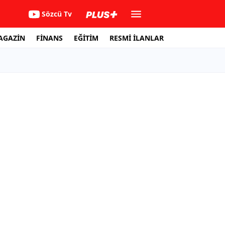
Sözcü Tv
AGAZİN
FİNANS
EĞİTİM
RESMİ İLANLAR