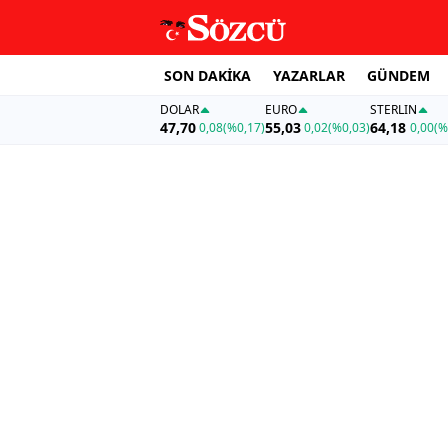
SON DAKİKA
YAZARLAR
GÜNDEM
DOLAR
EURO
STERLIN
47,70
55,03
64,18
0,08
(%0,17)
0,02
(%0,03)
0,00
(%