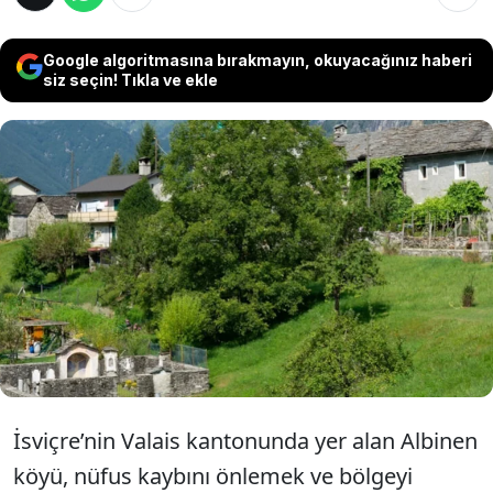
Google algoritmasına bırakmayın, okuyacağınız haberi
siz seçin! Tıkla ve ekle
İsviçre'nin Albinen köyü, nüfusunu artırmak
için kesenin ağzını açtı. Belirli şartları yerine
getiren ailelere 70 bin İsviçre Frangı'nı
(yaklaşık 4 milyon lira) bulan maddi destek
sağlanıyor.
İsviçre’nin Valais kantonunda yer alan Albinen
köyü, nüfus kaybını önlemek ve bölgeyi