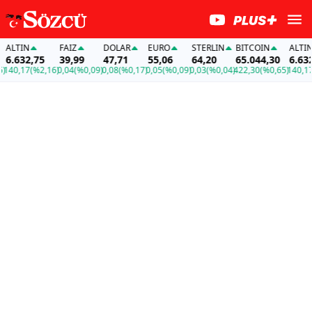
LTIN
FAİZ
DOLAR
EURO
STERLIN
BITCOIN
ALTIN
.632,75
39,99
47,71
55,06
64,20
65.044,30
6.632,7
40,17
(%2,16)
0,04
(%0,09)
0,08
(%0,17)
0,05
(%0,09)
0,03
(%0,04)
422,30
(%0,65)
140,17
(%