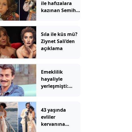
ile hafızalara
kazınan Semiha
Yankı'nın hali
ortaya çıktı
Sıla ile küs mü?
Ziynet Sali’den
açıklama
Emeklilik
hayaliyle
yerleşmişti:
Yeşilçam yıldızı
Faruk Peker'in
köy hayatı
43 yaşında
kabusa döndü
evliler
kervanına
katıldı: