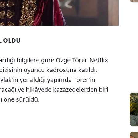
L OLDU
rdığı bilgilere göre Özge Törer, Netflix
 dizisinin oyuncu kadrosuna katıldı.
ak’ın yer aldığı yapımda Törer’in
racağı ve hikâyede kazazedelerden biri
ğı öne sürüldü.