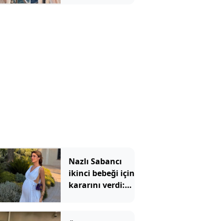
Transparan
gelinliğine
yorum yağdı
Nazlı Sabancı
ikinci bebeği için
kararını verdi:
Doğum tercihi
dikkat çekti