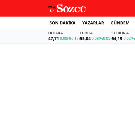
SON DAKİKA
YAZARLAR
GÜNDEM
DOLAR
EURO
STERLIN
47,71
55,04
64,19
0,08
(%0,17)
0,03
(%0,05)
0,02
(%