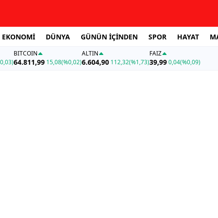
EKONOMİ
DÜNYA
GÜNÜN İÇİNDEN
SPOR
HAYAT
M
BITCOIN
ALTIN
FAİZ
64.811,99
6.604,90
39,99
0,03)
15,08
(%0,02)
112,32
(%1,73)
0,04
(%0,09)