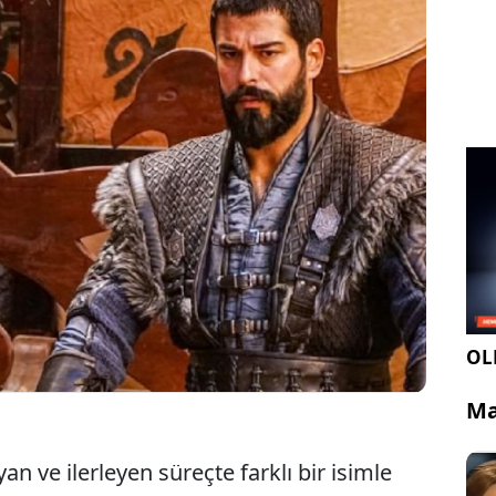
dizisinin final yapmasının ardından yeni projelerle
rer’in kariyerindeki sonraki adım netleşti. Genç
etmenliğini Onur Saylak’ın üstlendiği Netflix
den Yol” dizisinin kadrosuna dahil olduğu iddia
OLE
Ma
n ve ilerleyen süreçte farklı bir isimle