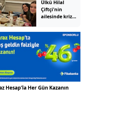
Ülkü Hilal
Çiftçi'nin
ailesinde kriz
büyüyor:
Annesinden
babasına ağır
suçlama
az Hesap’la Her Gün Kazanın