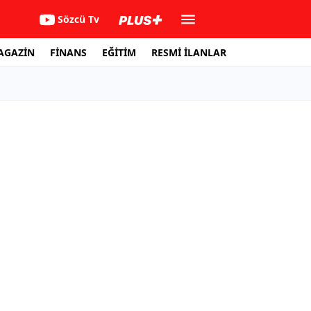
Sözcü Tv
AGAZİN
FİNANS
EĞİTİM
RESMİ İLANLAR