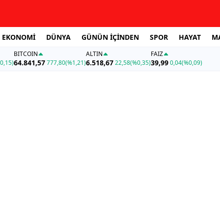
EKONOMİ
DÜNYA
GÜNÜN İÇİNDEN
SPOR
HAYAT
M
BITCOIN
ALTIN
FAİZ
64.841,57
6.518,67
39,99
0,15)
777,80
(%1,21)
22,58
(%0,35)
0,04
(%0,09)