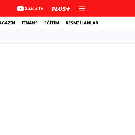
Sözcü Tv
AGAZİN
FİNANS
EĞİTİM
RESMİ İLANLAR