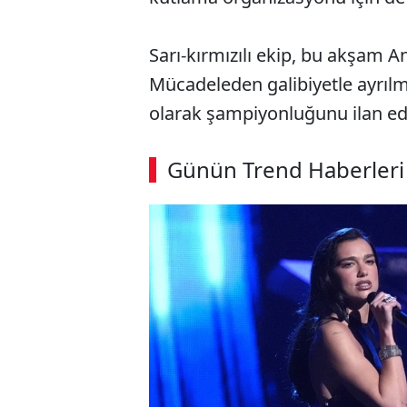
Sarı-kırmızılı ekip, bu akşam A
Mücadeleden galibiyetle ayrıl
olarak şampiyonluğunu ilan e
ABERİ OKU
➜
Günün Trend Haberleri
SÖZCÜ SON DAKİKA