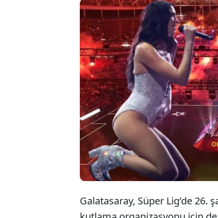
Ga
sa
mi
Galatasaray, Süper Lig’de 26. 
kutlama organizasyonu için de ç