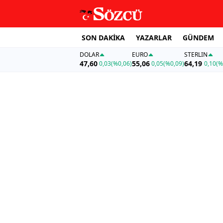
SON DAKİKA
YAZARLAR
GÜNDEM
DOLAR
EURO
STERLIN
47,60
55,06
64,19
0,03
(%0,06)
0,05
(%0,09)
0,10
(%