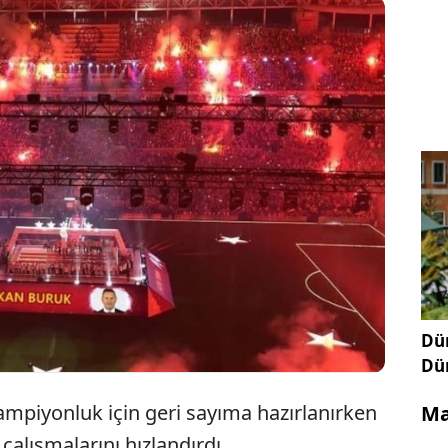
latasaray'ın, 26. şampiyonluk kutlamalarında
hne alması için dünyaca ünlü şarkıcı Dua Lipa’ya 2
lyon dolar teklif ettiği iddia edildi.
Dün
Dü
şampiyonluk için geri sayıma hazırlanırken
Ma
alışmalarını hızlandırdı.