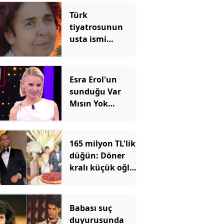
Türk
tiyatrosunun
usta ismi
Bilgesu Erenus
83 yaşında
hayatını
Esra Erol'un
kaybetti
sunduğu Var
Mısın Yok
Musun yayın
akışından
çıkarıldı: Yeni
165 milyon TL'lik
bölüm tarihi
düğün: Döner
açıklandı
kralı küçük oğlu
için kesenin
ağzını açtı
Babası suç
duyurusunda