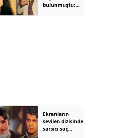
bulunmuştu:
Ülkü Hilal
Çiftçi'nin
menajerlik
şirketinden
açıklama
Ekranların
sevilen dizisinde
sarsıcı suç
duyurusu! ‘Reşit