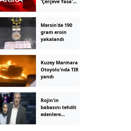
'Çerçeve Yasa'
kabul edildi!
Mersin'de 190
gram eroin
yakalandı
Kuzey Marmara
Otoyolu'nda TIR
yandı
Rojin'in
babasını tehdit
edenlere
operasyon!