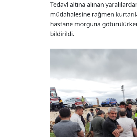
Tedavi altına alınan yaralılarda
müdahalesine rağmen kurtarılam
hastane morguna götürülürken, 
bildirildi.