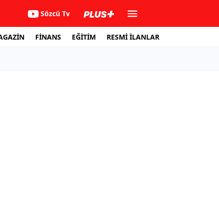
Sözcü Tv
AGAZİN
FİNANS
EĞİTİM
RESMİ İLANLAR