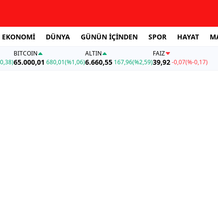
EKONOMİ
DÜNYA
GÜNÜN İÇİNDEN
SPOR
HAYAT
M
BITCOIN
ALTIN
FAİZ
65.000,01
6.660,55
39,92
0,38)
680,01
(%1,06)
167,96
(%2,59)
-0,07
(%-0,17)