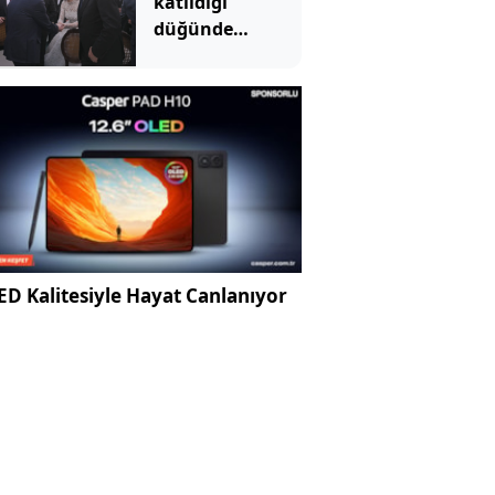
katıldığı
düğünde
Bahçeli nikah
şahidi oldu
D Kalitesiyle Hayat Canlanıyor