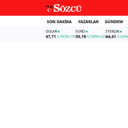
SON DAKİKA
YAZARLAR
GÜNDEM
DOLAR
EURO
STERLIN
47,71
55,19
64,41
0,09
(%0,18)
0,18
(%0,32)
0,24
(%