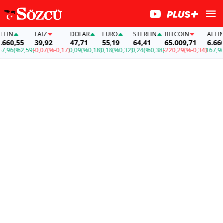
N
FAİZ
DOLAR
EURO
STERLIN
BITCOIN
ALTIN
0,55
39,92
47,71
55,19
64,41
65.009,71
6.660,5
96
(%2,59)
-0,07
(%-0,17)
0,09
(%0,18)
0,18
(%0,32)
0,24
(%0,38)
-220,29
(%-0,34)
167,96
(%2