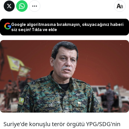
Google algoritmasına bırakmayın, okuyacağınız haberi
siz seçin! Tıkla ve ekle
Terör örgütü YPG/SDG'nin elebaşı Mazlum
Abdi, Ankara’ya ziyaret planının "hazırlık
aşamasında" olduğunu belirterek, terör
örgütü PKK'nın lideri Abdullah Öcalan ile olası
bir görüşme ihtimaline ise "Evet, olabilir"
yanıtını verdi.
Suriye'de konuşlu terör örgütü YPG/SDG'nin