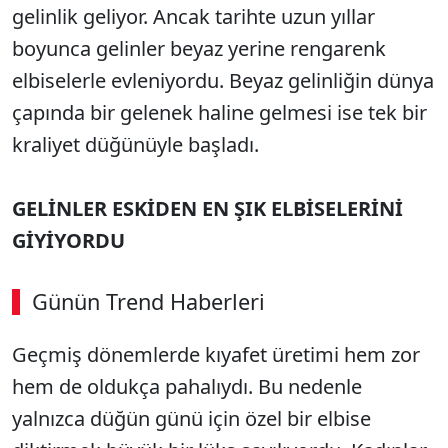
gelinlik geliyor. Ancak tarihte uzun yıllar
boyunca gelinler beyaz yerine rengarenk
elbiselerle evleniyordu. Beyaz gelinliğin dünya
çapında bir gelenek haline gelmesi ise tek bir
kraliyet düğünüyle başladı.
GELİNLER ESKİDEN EN ŞIK ELBİSELERİNİ
GİYİYORDU
Günün Trend Haberleri
00:02
/ 08:15
Geçmiş dönemlerde kıyafet üretimi hem zor
Sesi Aç
hem de oldukça pahalıydı. Bu nedenle
yalnızca düğün günü için özel bir elbise