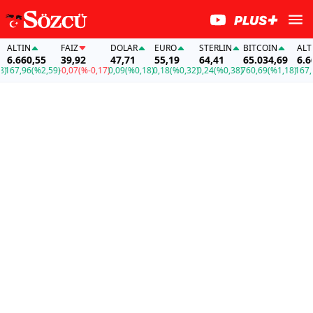
LTIN
FAİZ
DOLAR
EURO
STERLIN
BITCOIN
ALTIN
.660,55
39,92
47,71
55,19
64,41
65.034,69
6.660,
7,96
(%2,59)
-0,07
(%-0,17)
0,09
(%0,18)
0,18
(%0,32)
0,24
(%0,38)
760,69
(%1,18)
167,96
(