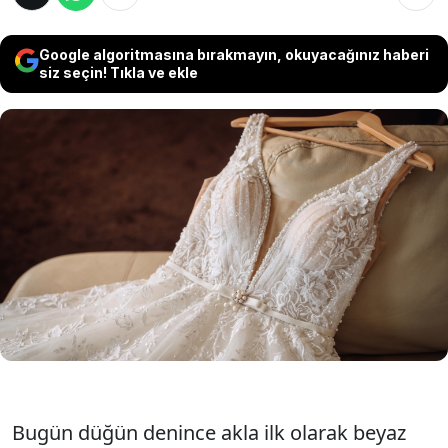
Google algoritmasına bırakmayın, okuyacağınız haberi
siz seçin! Tıkla ve ekle
Bugün saflığın ve zarafetin simgesi sayılan
beyaz gelinliklerin tarihi aslında şaşırtıcı bir
kırılmayla başlıyor. Kraliçe Victoria'nın ezber
bozan tercihine kadar gelinler, en renkli ve en
göz alıcı elbiseleriyle dünya evine giriyordu.
Bugün düğün denince akla ilk olarak beyaz