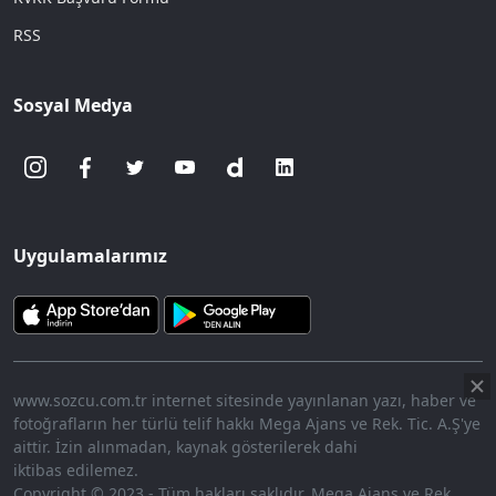
RSS
Sosyal Medya
Uygulamalarımız
www.sozcu.com.tr internet sitesinde yayınlanan yazı, haber ve
fotoğrafların her türlü telif hakkı Mega Ajans ve Rek. Tic. A.Ş'ye
aittir. İzin alınmadan, kaynak gösterilerek dahi
iktibas edilemez.
Copyright © 2023 - Tüm hakları saklıdır. Mega Ajans ve Rek.