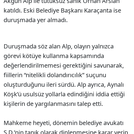
Akgün Alp ile tutuksuz sanık Orhan Arslan
katıldı. Eski Belediye Başkanı Karaçanta ise
duruşmada yer almadı.
Duruşmada söz alan Alp, olayın yalnızca
görevi kötüye kullanma kapsamında
değerlendirilmemesi gerektiğini savunarak,
fiillerin “nitelikli dolandırıcılık” suçunu
oluşturduğunu ileri sürdü. Alp ayrıca, Aynalı
Köşk’ü usulsüz yollarla edindiğini iddia ettiği
kişilerin de yargılanmasını talep etti.
Mahkeme heyeti, dönemin belediye avukatı
S.D.’nin tanık olarak dinlenmesine karar verip