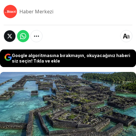
Haber Merkezi
Google algoritmasına bırakmayın, okuyacağınız haberi
siz seçin! Tıkla ve ekle
Ne tekerlek kullanıldı, ne metal ne de harç.
Pasifik Okyanusu’nun ortasında, 50 tonluk
devasa taşların sadece kendi ağırlığıyla
kenetlenerek yükseldiği 800 yıllık yapay şehir
Nan Madol, antik mühendisliğin sınırlarını
zorlayan gizemiyle zamana ve doğaya meydan
okuyor.