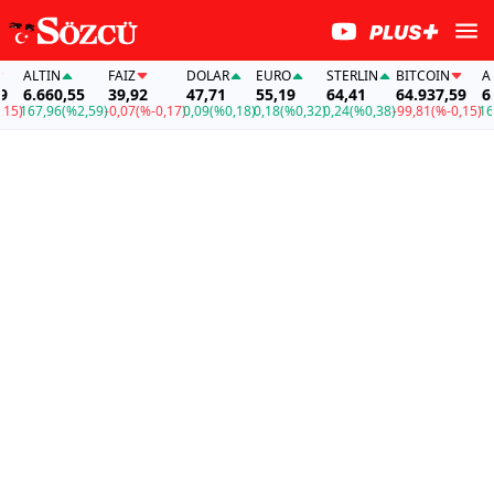
ALTIN
FAİZ
DOLAR
EURO
STERLIN
BITCOIN
ALTI
6.660,55
39,92
47,71
55,19
64,41
64.937,59
6.66
167,96
(%2,59)
-0,07
(%-0,17)
0,09
(%0,18)
0,18
(%0,32)
0,24
(%0,38)
-99,81
(%-0,15)
167,9