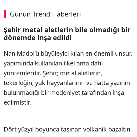
Günün Trend Haberleri
00:03
/ 09:15
Şehir metal aletlerin bile olmadığı bir
Sesi Aç
dönemde inşa edildi
Nan Madol’ü büyüleyici kılan en önemli unsur,
yapımında kullanılan ilkel ama dahi
yöntemlerdir. Şehir; metal aletlerin,
tekerleğin, yük hayvanlarının ve hatta yazının
bulunmadığı bir medeniyet tarafından inşa
edilmiştir.
Dört yüzyıl boyunca taşınan volkanik bazaltın