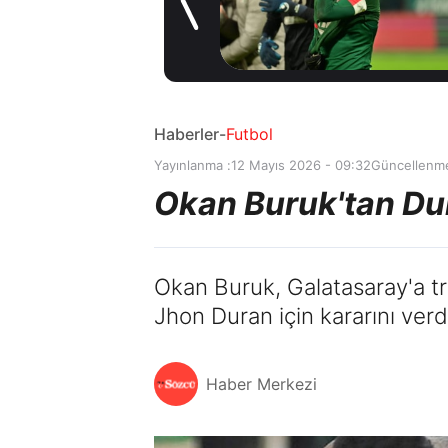
1 gün önce
z
Haberler
-
Futbol
Yayınlanma :
12 Mayıs 2026 - 09:32
Güncellenme
Okan Buruk'tan Du
Okan Buruk, Galatasaray'a tran
Jhon Duran için kararını verd
Haber Merkezi