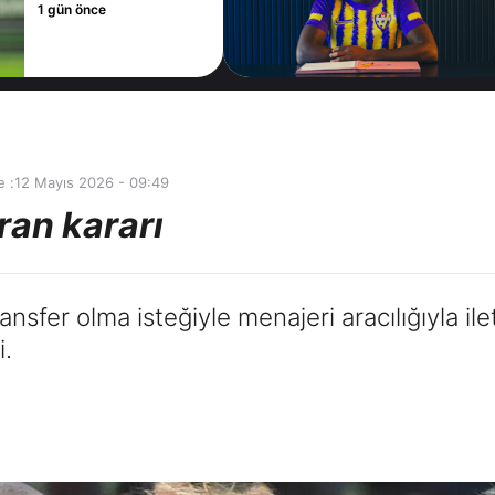
2 gün önce
 :
12 Mayıs 2026 - 09:49
ran kararı
sfer olma isteğiyle menajeri aracılığıyla ile
i.