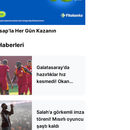
sap’la Her Gün Kazanın
Haberleri
Galatasaray'da
hazırlıklar hız
kesmedi! Okan
Buruk'tan taktik
detaylar
Salah'a görkemli imza
töreni! Mısırlı oyuncu
şaştı kaldı