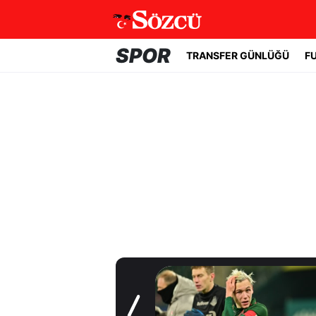
SPOR
TRANSFER GÜNLÜĞÜ
F
Transfer Günlüğü
Batrakov’da ikinci
raunt