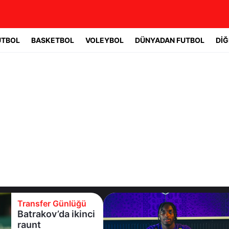
UTBOL
BASKETBOL
VOLEYBOL
DÜNYADAN FUTBOL
DİĞ
Transfer Günlüğü
Eyüpspor yeni
forvetini açıkladı