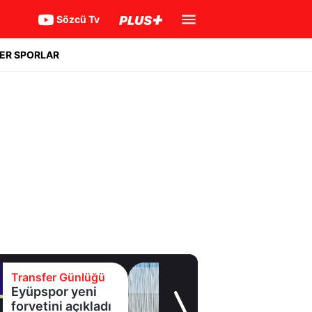
Sözcü Tv
ER SPORLAR
Transfer Günlüğü
Samsunspor'a
Malili orta saha