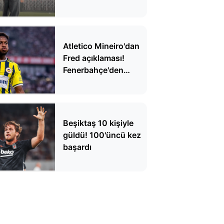
Atletico Mineiro'dan
Fred açıklaması!
Fenerbahçe'den
ayrılacak mı?
Beşiktaş 10 kişiyle
güldü! 100'üncü kez
başardı