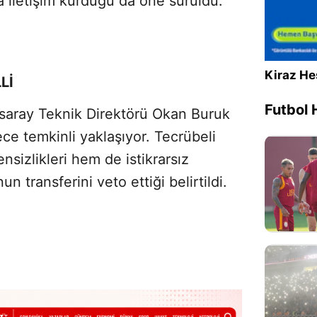
la iletişim kurduğu da öne sürüldü.
Kiraz He
Lİ
Futbol 
asaray Teknik Direktörü Okan Buruk
ce temkinli yaklaşıyor. Tecrübeli
ensizlikleri hem de istikrarsız
transferini veto ettiği belirtildi.