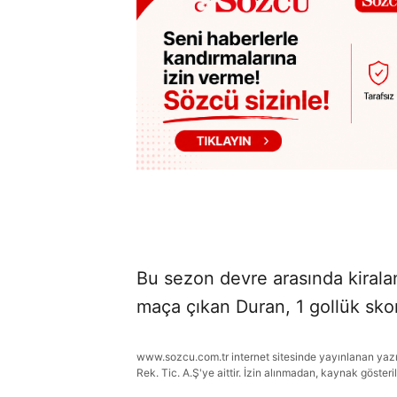
Bu sezon devre arasında kiralan
maça çıkan Duran, 1 gollük skor
www.sozcu.com.tr internet sitesinde yayınlanan yazı, 
Rek. Tic. A.Ş'ye aittir. İzin alınmadan, kaynak gösteri