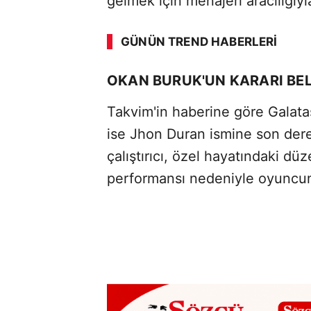
gelmek için menajeri aracılığıy
GÜNÜN TREND HABERLERI
OKAN BURUK'UN KARARI BEL
Takvim'in haberine göre Galat
ise Jhon Duran ismine son dere
çalıştırıcı, özel hayatındaki düz
performansı nedeniyle oyuncunun 