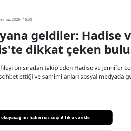
emmuz 2026 - 16:50
yana geldiler: Hadise v
is'te dikkat çeken bul
ileyi ön sıradan takip eden Hadise ve Jennifer Lop
ın sohbet ettiği ve samimi anları sosyal medyada 
okuyacağınız haberi siz seçin! Tıkla ve ekle