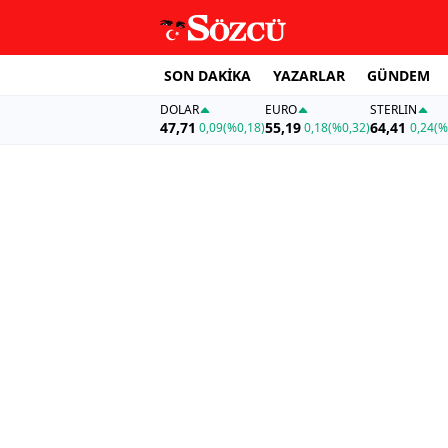
SON DAKİKA
YAZARLAR
GÜNDEM
DOLAR
EURO
STERLIN
47,71
55,19
64,41
0,09
(%0,18)
0,18
(%0,32)
0,24
(%