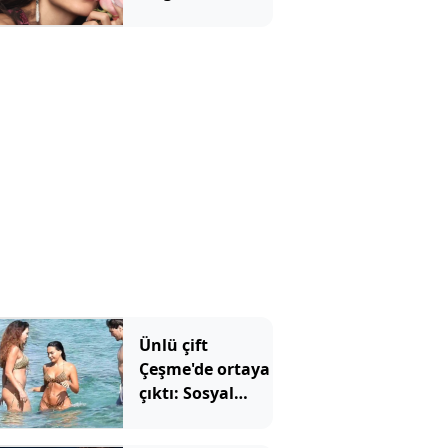
kadını
Ünlü çift
Çeşme'de ortaya
çıktı: Sosyal
medya bu
görüntüleri