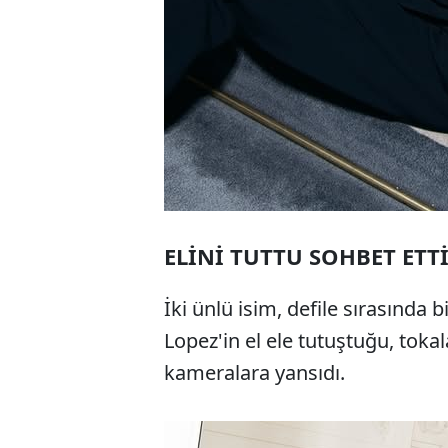
ELİNİ TUTTU SOHBET ETT
İki ünlü isim, defile sırasında b
Lopez'in el ele tutuştuğu, toka
kameralara yansıdı.