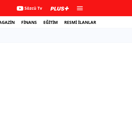
Sözcü Tv
AGAZİN
FİNANS
EĞİTİM
RESMİ İLANLAR