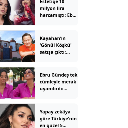
Estetiğe 10
milyon lira
harcamıştı: Ebru
Gündeş'in Son
hali herkesi
şaşırttı
Kayahan’ın
'Gönül Köşkü'
satışa çıktı:
Dudak
uçuklatan
rakam
Ebru Gündeş tek
cümleyle merak
uyandırdı:
Yorum
yağmuruna
tutuldu
Yapay zekâya
göre Türkiye'nin
en güzel 5