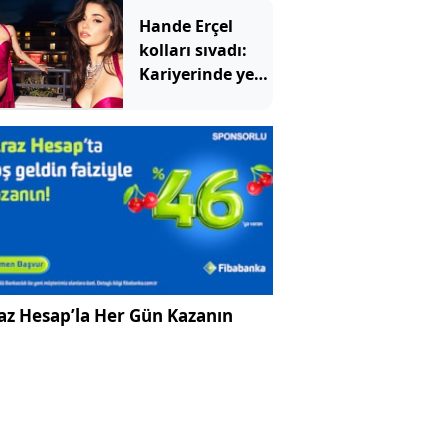
konuşuyor
Hande Erçel
kolları sıvadı:
Kariyerinde yeni
bir sayfa açıyor
az Hesap’la Her Gün Kazanın