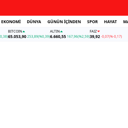
EKONOMİ
DÜNYA
GÜNÜN İÇİNDEN
SPOR
HAYAT
M
BITCOIN
ALTIN
FAİZ
65.053,90
6.660,55
39,92
0,38)
253,89
(%0,39)
167,96
(%2,59)
-0,07
(%-0,17)