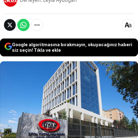
Derleyen: Leyla Aydoğan
Google algoritmasına bırakmayın, okuyacağınız haberi
siz seçin! Tıkla ve ekle
OYAK, Türkiye'nin en büyük ve köklü tarımsal
üretim şirketi Hektaş sermayesinin yaklaşık
yüzde 10’una denk gelen 843 milyon TL nominal
değerli payın Borsa İstanbul’da toptan satış
yöntemiyle devrine karar verdi. Satıştan elde
edilecek kaynağın şirketin borç yükünün
azaltılması amacıyla kullanılacağı açıklandı.