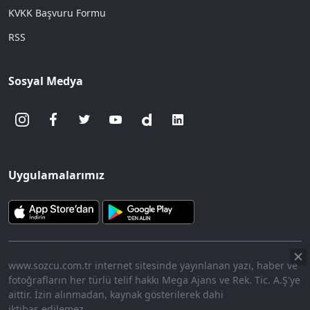
KVKK Başvuru Formu
RSS
Sosyal Medya
Uygulamalarımız
www.sozcu.com.tr internet sitesinde yayınlanan yazı, haber ve
fotoğrafların her türlü telif hakkı Mega Ajans ve Rek. Tic. A.Ş'ye
aittir. İzin alınmadan, kaynak gösterilerek dahi
iktibas edilemez.