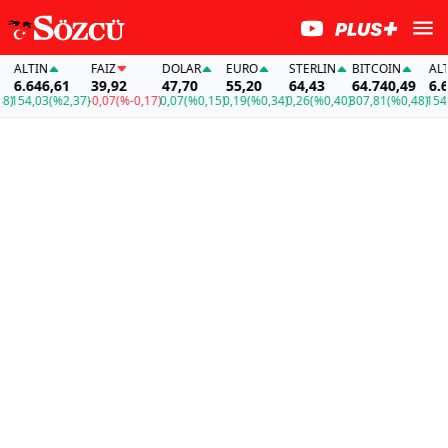
ALTIN
FAİZ
DOLAR
EURO
STERLIN
BITCOIN
ALTI
6.646,61
39,92
47,70
55,20
64,43
64.740,49
6.64
154,03
(%2,37)
-0,07
(%-0,17)
0,07
(%0,15)
0,19
(%0,34)
0,26
(%0,40)
307,81
(%0,48)
154,0