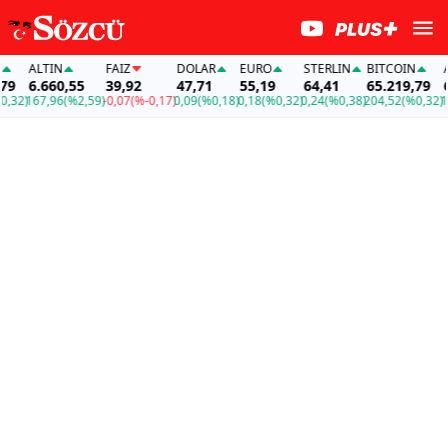
ALTIN
FAİZ
DOLAR
EURO
STERLIN
BITCOIN
AL
9
6.660,55
39,92
47,71
55,19
64,41
65.219,79
6.
32)
167,96
(%2,59)
-0,07
(%-0,17)
0,09
(%0,18)
0,18
(%0,32)
0,24
(%0,38)
204,52
(%0,32)
167