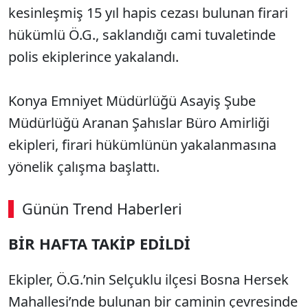
kesinleşmiş 15 yıl hapis cezası bulunan firari
hükümlü Ö.G., saklandığı cami tuvaletinde
polis ekiplerince yakalandı.
Konya Emniyet Müdürlüğü Asayiş Şube
Müdürlüğü Aranan Şahıslar Büro Amirliği
ekipleri, firari hükümlünün yakalanmasına
yönelik çalışma başlattı.
Günün Trend Haberleri
00:02
/ 03:53
BİR HAFTA TAKİP EDİLDİ
Sesi Aç
Ekipler, Ö.G.’nin Selçuklu ilçesi Bosna Hersek
Mahallesi’nde bulunan bir caminin çevresinde