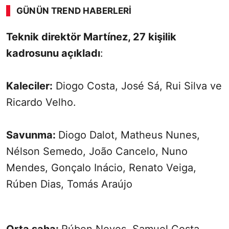
GÜNÜN TREND HABERLERI
Teknik direktör Martínez, 27 kişilik
kadrosunu açıkladı
:
Kaleciler:
Diogo Costa, José Sá, Rui Silva ve
Ricardo Velho.
Savunma:
Diogo Dalot, Matheus Nunes,
Nélson Semedo, João Cancelo, Nuno
Mendes, Gonçalo Inácio, Renato Veiga,
Rúben Dias, Tomás Araújo