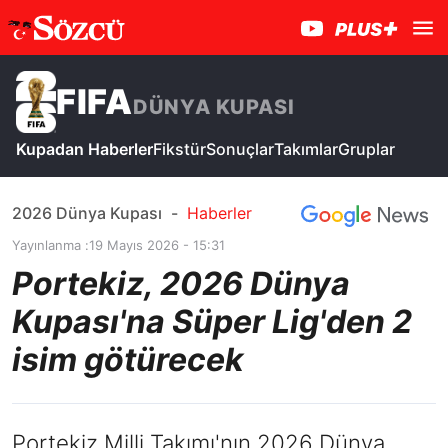
FIFA
DÜNYA KUPASI
Kupadan Haberler
Fikstür
Sonuçlar
Takımlar
Gruplar
2026 Dünya Kupası
-
Haberler
Yayınlanma :
19 Mayıs 2026 - 15:31
Portekiz, 2026 Dünya
Kupası'na Süper Lig'den 2
isim götürecek
Portekiz Milli Takımı'nın 2026 Dünya