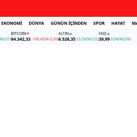
EKONOMİ
DÜNYA
GÜNÜN İÇİNDEN
SPOR
HAYAT
M
BITCOIN
ALTIN
FAİZ
64.342,33
6.526,35
39,99
%0,07)
-190,45
(%-0,30)
33,76
(%0,52)
0,04
(%0,09)