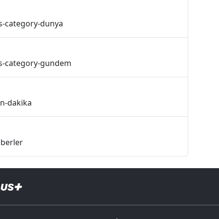
s-category-dunya
ss-category-gundem
on-dakika
berler