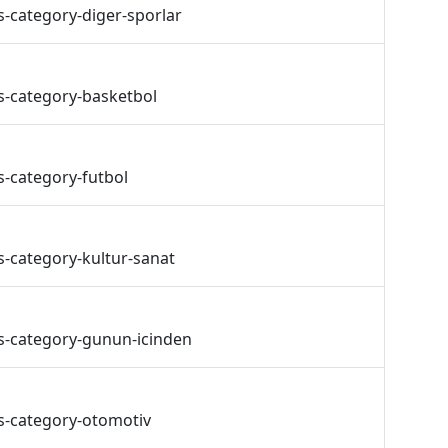
s-category-diger-sporlar
s-category-basketbol
s-category-futbol
s-category-kultur-sanat
s-category-gunun-icinden
s-category-otomotiv