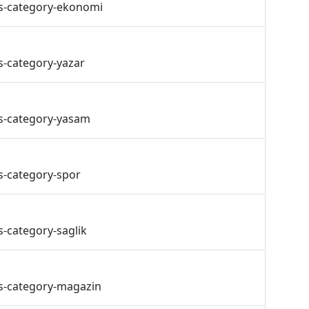
ss-category-ekonomi
s-category-yazar
ss-category-yasam
s-category-spor
s-category-saglik
ss-category-magazin