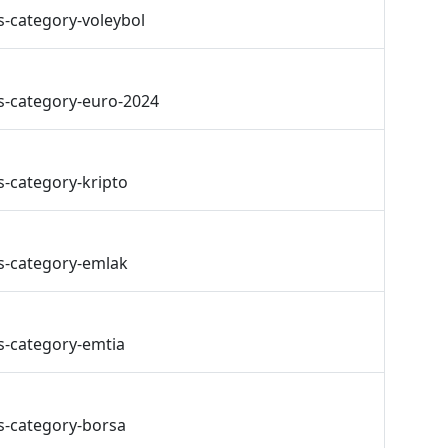
s-category-voleybol
s-category-euro-2024
s-category-kripto
s-category-emlak
s-category-emtia
s-category-borsa