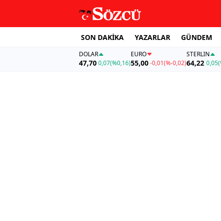
SON DAKİKA
YAZARLAR
GÜNDEM
DOLAR
EURO
STERLIN
47,70
55,00
64,22
0,07
(%0,16)
-0,01
(%-0,02)
0,05
(