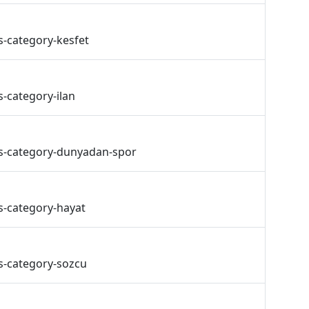
s-category-kesfet
-category-ilan
ss-category-dunyadan-spor
s-category-hayat
s-category-sozcu