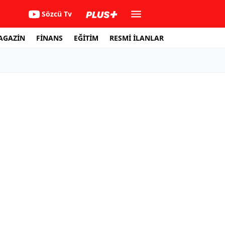
Sözcü Tv
AGAZİN
FİNANS
EĞİTİM
RESMİ İLANLAR