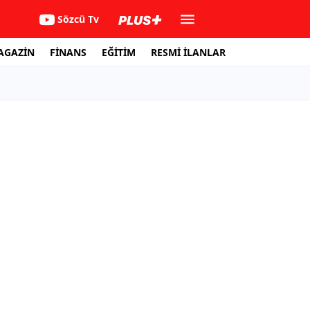
Sözcü Tv
AGAZİN
FİNANS
EĞİTİM
RESMİ İLANLAR