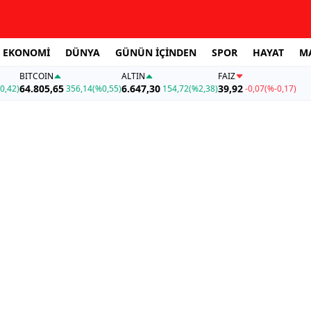
EKONOMİ
DÜNYA
GÜNÜN İÇİNDEN
SPOR
HAYAT
M
BITCOIN
ALTIN
FAİZ
64.805,65
6.647,30
39,92
0,42)
356,14
(%0,55)
154,72
(%2,38)
-0,07
(%-0,17)