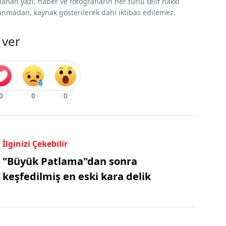
nan yazı, haber ve fotoğrafların her türlü telif hakkı
 alınmadan, kaynak gösterilerek dahi iktibas edilemez.
 ver
İlginizi Çekebilir
"Büyük Patlama"dan sonra
keşfedilmiş en eski kara delik