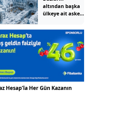
altından başka
ülkeye ait askeri
üs çıktı
az Hesap’la Her Gün Kazanın