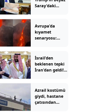
Saray'daki
inşaatına 'dur'
dedi
Avrupa'da
kıyamet
senaryosu:
Binlerce yıllık
korku gerçek mi
olacak?
İsrail'den
beklenen tepki
İran'dan geldi!
'Mekke
Anlaşması'
Tahran'ı kızdırdı
Azrail kostümü
giydi, hastane
çatısından
hastalara