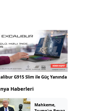
alibur G915 Slim ile Güç Yanında
nya Haberleri
Mahkeme,
Trump'ın Beyaz