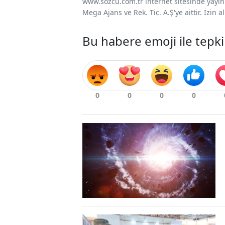
www.sozcu.com.tr internet sitesinde yayınla
Mega Ajans ve Rek. Tic. A.Ş'ye aittir. İzin
Bu habere emoji ile tepki