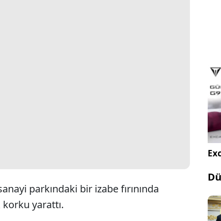
Exc
Dü
anayi parkındaki bir izabe fırınında
korku yarattı.