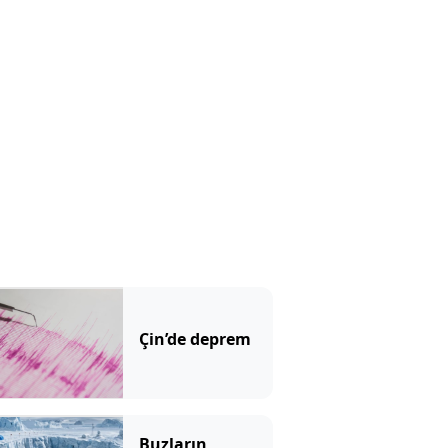
göründü:
Mahkemede
ilginç savunma
Çin’de deprem
Buzların