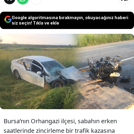
Google algoritmasına bırakmayın, okuyacağınız haberi
siz seçin! Tıkla ve ekle
Bursa'da bir otomobil tarlaya uçarken, kaza
anında elektrik direğini devirdi. Çarpan
direğe ise yoldan geçen başka bir
motosiklet çarptı. Kazada 1'i ağır 4 kişi
yaralandı.
Bursa’nın Orhangazi ilçesi, sabahın erken
saatlerinde zincirleme bir trafik kazasına