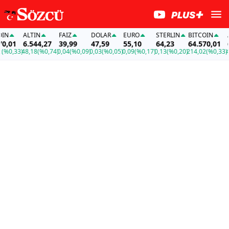
N
ALTIN
FAİZ
DOLAR
EURO
STERLIN
BITCOIN
AL
,01
6.544,27
39,99
47,59
55,10
64,23
64.570,01
6.
0,33)
48,18
(%0,74)
0,04
(%0,09)
0,03
(%0,05)
0,09
(%0,17)
0,13
(%0,20)
214,02
(%0,33)
48,