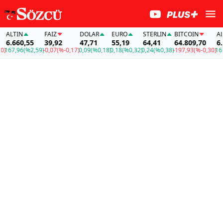
ALTIN
FAİZ
DOLAR
EURO
STERLIN
BITCOIN
ALT
6.660,55
39,92
47,71
55,19
64,41
64.809,70
6.6
167,96
(%2,59)
-0,07
(%-0,17)
0,09
(%0,18)
0,18
(%0,32)
0,24
(%0,38)
-197,93
(%-0,30)
167,