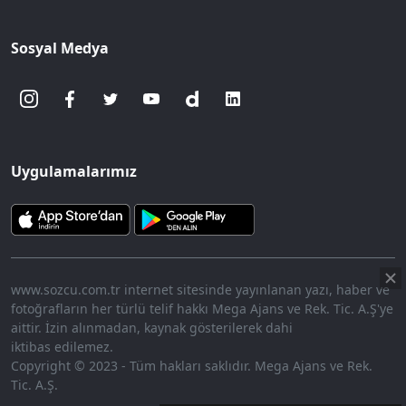
Sosyal Medya
Uygulamalarımız
www.sozcu.com.tr internet sitesinde yayınlanan yazı, haber ve
fotoğrafların her türlü telif hakkı Mega Ajans ve Rek. Tic. A.Ş'ye
aittir. İzin alınmadan, kaynak gösterilerek dahi
iktibas edilemez.
Copyright © 2023 - Tüm hakları saklıdır. Mega Ajans ve Rek.
Tic. A.Ş.
360p
Loaded
:
Sesi
7.73%
Aç