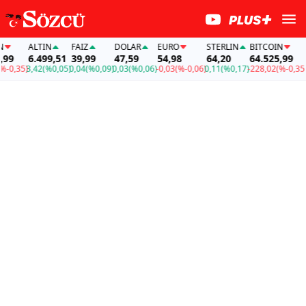
ALTIN
FAİZ
DOLAR
EURO
STERLIN
BITCOIN
AL
9
6.499,51
39,99
47,59
54,98
64,20
64.525,99
6.
0,35)
3,42
(%0,05)
0,04
(%0,09)
0,03
(%0,06)
-0,03
(%-0,06)
0,11
(%0,17)
-228,02
(%-0,35)
3,