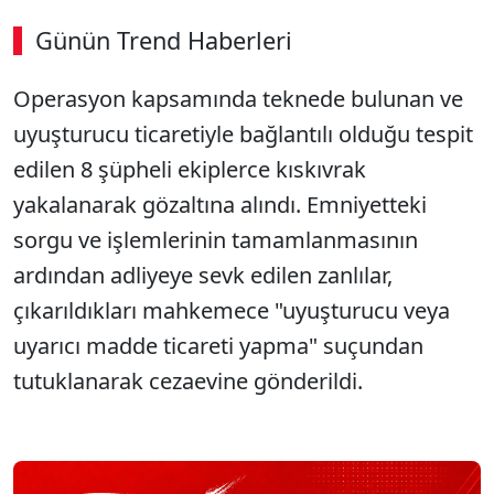
Günün Trend Haberleri
00:01
/ 09:08
Operasyon kapsamında teknede bulunan ve
Sesi Aç
uyuşturucu ticaretiyle bağlantılı olduğu tespit
edilen 8 şüpheli ekiplerce kıskıvrak
yakalanarak gözaltına alındı. Emniyetteki
sorgu ve işlemlerinin tamamlanmasının
ardından adliyeye sevk edilen zanlılar,
çıkarıldıkları mahkemece "uyuşturucu veya
uyarıcı madde ticareti yapma" suçundan
tutuklanarak cezaevine gönderildi.