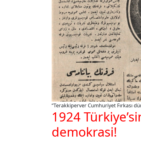
“Terakkiperver Cumhuriyet Fırkası dün
1924 Türkiye’si
demokrasi!