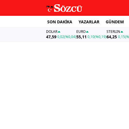
SON DAKİKA
YAZARLAR
GÜNDEM
DOLAR
EURO
STERLIN
47,59
55,11
64,25
0,02
(%0,04)
0,10
(%0,19)
0,15
(%