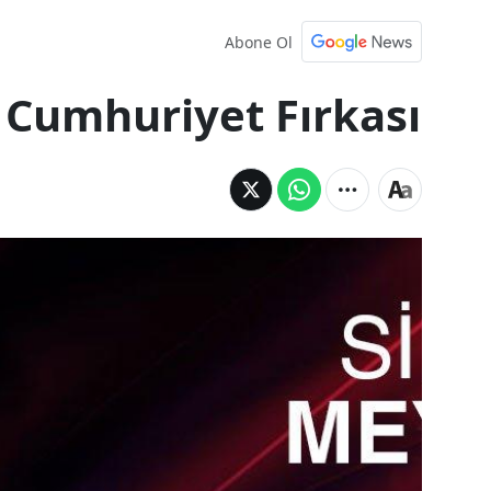
Abone Ol
 Cumhuriyet Fırkası
Terakkiperver
Cumhuriyet Fırkası