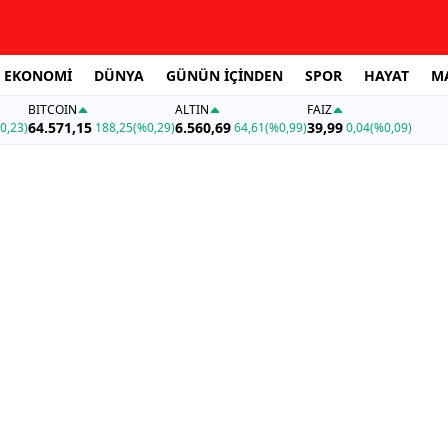
EKONOMİ
DÜNYA
GÜNÜN İÇİNDEN
SPOR
HAYAT
M
BITCOIN
ALTIN
FAİZ
64.571,15
6.560,69
39,99
0,23)
188,25
(%0,29)
64,61
(%0,99)
0,04
(%0,09)