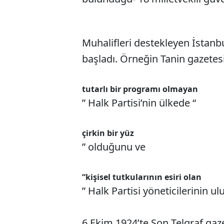
Muhalifleri destekleyen İstanbu
başladı. Örneğin Tanin gazetesi
tutarlı bir programı olmayan
” Halk Partisi’nin ülkede “
çirkin bir yüz
” olduğunu ve
“kişisel tutkularının esiri olan
” Halk Partisi yöneticilerinin 
6 Ekim 1924’te Son Telgraf gaz