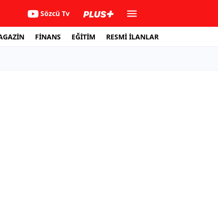
Sözcü Tv
AGAZİN
FİNANS
EĞİTİM
RESMİ İLANLAR