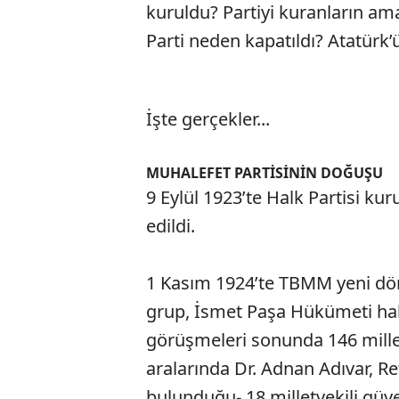
kuruldu? Partiyi kuranların am
Parti neden kapatıldı? Atatürk’ü
İşte gerçekler...
MUHALEFET
PARTİSİNİN DOĞUŞ
U
9 Eylül 1923’te Halk Partisi ku
edildi.
1 Kasım 1924’te TBMM yeni dön
grup, İsmet Paşa Hükümeti ha
görüşmeleri sonunda 146 mille
aralarında Dr. Adnan Adıvar, Re
bulunduğu- 18 milletvekili güve