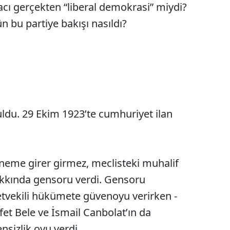
acı gerçekten “liberal demokrasi” miydi?
n bu partiye bakışı nasıldı?
ruldu. 29 Ekim 1923’te cumhuriyet ilan
eme girer girmez, meclisteki muhalif
kkında gensoru verdi. Gensoru
tvekili hükümete güvenoyu verirken -
fet Bele ve İsmail Canbolat’ın da
nsizlik oyu verdi.