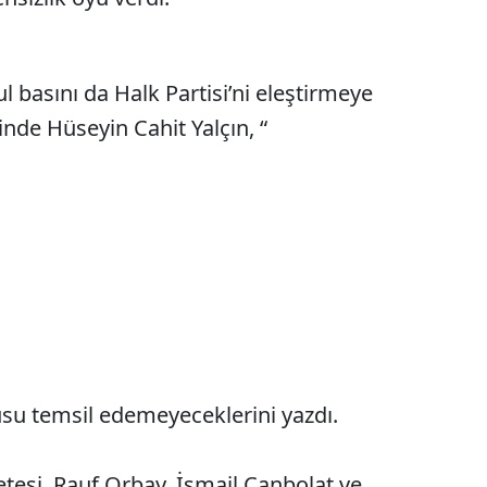
l basını da Halk Partisi’ni eleştirmeye
nde Hüseyin Cahit Yalçın, “
ulusu temsil edemeyeceklerini yazdı.
etesi, Rauf Orbay, İsmail Canbolat ve