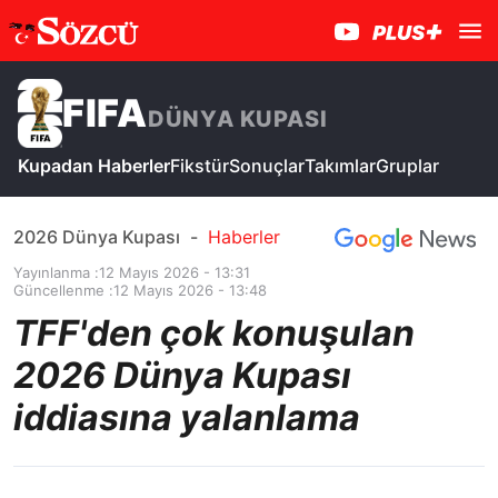
FIFA
DÜNYA KUPASI
Kupadan Haberler
Fikstür
Sonuçlar
Takımlar
Gruplar
2026 Dünya Kupası
-
Haberler
Yayınlanma :
12 Mayıs 2026 - 13:31
Güncellenme :
12 Mayıs 2026 - 13:48
TFF'den çok konuşulan
2026 Dünya Kupası
iddiasına yalanlama