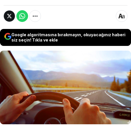
Google algoritmasına bırakmayın, okuyacağınız haberi
siz seçin! Tıkla ve ekle
Son dönemde bazı ülkelerde yollarda
görülmeye başlayan çift kesik çizgili orta hat
işaretlemesi, sürücüler arasında merak ve kafa
karışıklığına neden oldu. Bu yeni uygulama
trafik akışında farklı bir düzenin habercisi
olarak değerlendiriliyor.