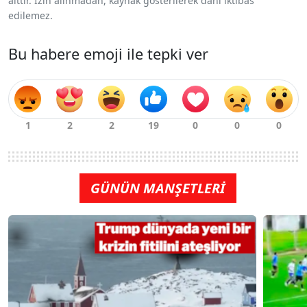
aittir. İzin alınmadan, kaynak gösterilerek dahi iktibas
edilemez.
Bu habere emoji ile tepki ver
GÜNÜN MANŞETLERİ