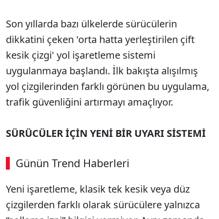
Son yıllarda bazı ülkelerde sürücülerin
dikkatini çeken 'orta hatta yerleştirilen çift
kesik çizgi' yol işaretleme sistemi
uygulanmaya başlandı. İlk bakışta alışılmış
yol çizgilerinden farklı görünen bu uygulama,
trafik güvenliğini artırmayı amaçlıyor.
SÜRÜCÜLER İÇİN YENİ BİR UYARI SİSTEMİ
Günün Trend Haberleri
00:02
/ 09:15
Yeni işaretleme, klasik tek kesik veya düz
Sesi Aç
çizgilerden farklı olarak sürücülere yalnızca