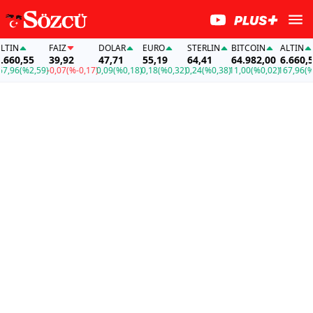
N
FAİZ
DOLAR
EURO
STERLIN
BITCOIN
ALTIN
0,55
39,92
47,71
55,19
64,41
64.982,00
6.660,55
96
(%2,59)
-0,07
(%-0,17)
0,09
(%0,18)
0,18
(%0,32)
0,24
(%0,38)
11,00
(%0,02)
167,96
(%2,5