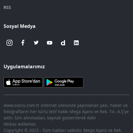
RSS
Sosyal Medya
Uygulamalarımız
www.sozcu.com.tr internet sitesinde yayınlanan yazı, haber ve
fotoğrafların her türlü telif hakkı Mega Ajans ve Rek. Tic. A.Ş'ye
aittir. İzin alınmadan, kaynak gösterilerek dahi
iktibas edilemez.
Copyright © 2023 - Tüm hakları saklıdır. Mega Ajans ve Rek.