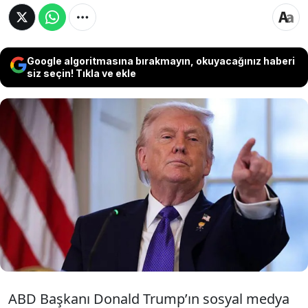
Google algoritmasına bırakmayın, okuyacağınız haberi
siz seçin! Tıkla ve ekle
Sosyal medya hesabından paylaştığı yapay
zeka ürünü askeri bir görselle "Fırtına öncesi
sessizlikti" mesajını veren ABD Başkanı
Donald Trump, İran ile savaş senaryolarını
yeniden alevlendirdi.
ABD Başkanı Donald Trump’ın sosyal medya