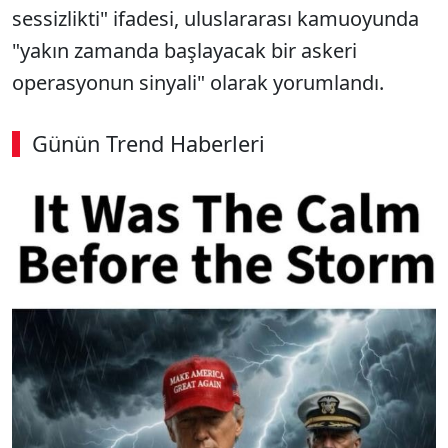
sessizlikti" ifadesi, uluslararası kamuoyunda
"yakın zamanda başlayacak bir askeri
operasyonun sinyali" olarak yorumlandı.
Günün Trend Haberleri
00:02
/ 08:43
Sesi Aç