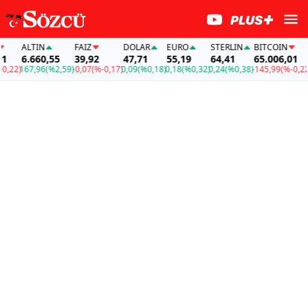
ALTIN
FAİZ
DOLAR
EURO
STERLIN
BITCOIN
A
6.660,55
39,92
47,71
55,19
64,41
65.006,01
6
22)
167,96
(%2,59)
-0,07
(%-0,17)
0,09
(%0,18)
0,18
(%0,32)
0,24
(%0,38)
-145,99
(%-0,22)
16