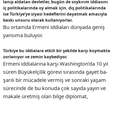
la­nıp al­da­tan dev­let­ler, bu­gün de soy­kı­rım id­di­ası­nı
iç po­li­ti­ka­la­rın­da oy al­mak için, dış po­li­ti­ka­la­rın­da
ise Tür­ki­ye­’ye si­ya­si he­def­le­ri­ni da­yat­mak ama­cıy­la
bas­kı un­su­ru ola­rak kul­la­nı­yor­lar.
Bu or­tam­da Er­me­ni id­di­ala­rı dün­ya­da ge­niş
yan­sı­ma bu­lu­yor.
Tür­ki­ye bu id­di­ala­ra et­ki­li bir şe­kil­de kar­şı koy­mak­ta
zor­la­nı­yor ve ze­min kay­be­di­yor.
Er­me­ni id­di­ala­rı­na kar­şı Was­hing­to­n’­da 10 yıl
sü­ren Bü­yü­kel­çi­lik gö­re­vi sı­ra­sın­da ga­yet ba­
şa­rı­lı bir mü­ca­de­le ver­miş ve son­ra­ki ya­şam
sü­re­cin­de de bu ko­nu­da çok sa­yı­da ya­yın ve
ma­ka­le üret­miş olan bil­ge dip­lo­mat,