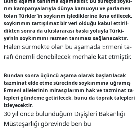
İkin­ci aşa­ma ta­nın­ma aşa­ma­sı­dır. Bu sü­reç­te soy­kı­
rım kam­pan­ya­la­rıy­la dün­ya ka­mu­oyu ve par­la­men­
to­la­rı Türk­le­r’­in soy­kı­rım iş­le­dik­le­ri­ne ik­na edi­le­cek,
soy­kı­rı­mı­n tar­tı­şıl­maz bir ve­ri ol­du­ğu ka­bul et­ti­ril­
dik­ten son­ra da ulus­la­ra­ra­sı bas­kı yo­luy­la Tür­ki­
ye­’nin soy­kı­rı­mını­ res­men ta­nı­ma­sı sağ­la­na­cak­tır.
Ha­len sür­mek­te olan bu aşa­ma­da Er­me­ni ta­
ra­fı önem­li de­ne­bi­le­cek mer­ha­le kat et­miş­tir.
Bun­dan son­ra üçün­cü aşa­ma ola­rak baş­la­tı­la­cak
taz­mi­nat el­de et­me sü­re­cin­de soy­kı­rı­mı­na uğ­ra­mış
Er­me­ni ai­le­le­ri­nin mi­ras­çı­la­rı­nın hak ve taz­mi­nat ta­
lep­le­ri gün­de­me ge­ti­ri­le­cek, bu­nu da top­rak ta­lep­le­ri
iz­le­ye­cek­tir.
30 yıl ön­ce bu­lun­du­ğum Dı­şiş­le­ri Ba­kan­lı­ğı
Müs­te­şar­lı­ğı gö­re­vin­de ben bu