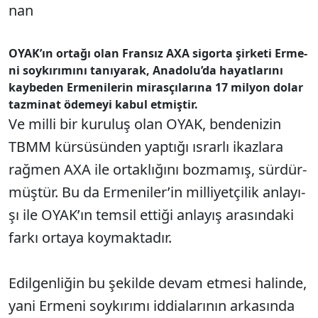
nan
OYA­K’­ın or­ta­ğı olan Fran­sız AXA si­gor­ta şir­ke­ti Er­me­
ni soy­kı­rı­mı­nı ta­nı­ya­rak, Ana­do­lu­’da ha­yat­la­rı­nı
kay­be­den Er­me­ni­le­rin mi­ras­çı­la­rı­na 17 mil­yon do­lar
taz­mi­nat öde­me­yi ka­bul et­miş­tir.
Ve mil­li bir ku­ru­luş olan OYAK, ben­de­ni­zin
TBMM kür­sü­sün­den yap­tı­ğı ıs­rar­lı ikaz­la­ra
rağ­men AXA ile or­tak­lı­ğı­nı boz­ma­mış, sür­dür­
müş­tür. Bu da Er­me­ni­le­r’in mil­li­yet­çi­lik an­la­yı­
şı ile OYA­K’­ın tem­sil et­ti­ği an­la­yış ara­sın­da­ki
far­kı or­ta­ya koy­mak­ta­dır.
Edil­gen­li­ğin bu şe­kil­de de­vam et­me­si ha­lin­de,
ya­ni Er­me­ni soy­kı­rı­mı id­di­ala­rı­nın ar­ka­sın­da