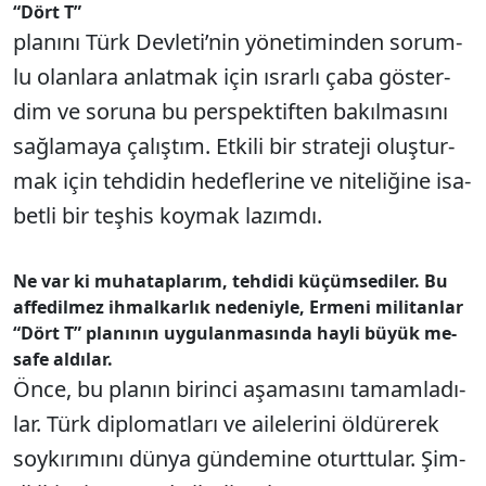
“Dört T”
pla­nı­nı Türk Dev­le­ti’­nin yö­ne­ti­min­den so­rum­
lu olan­la­ra an­lat­mak için ıs­rar­lı ça­ba gös­ter­
dim ve so­ru­na bu pers­pek­tif­ten ba­kıl­ma­sı­nı
sağ­la­ma­ya ça­lış­tım. Et­ki­li bir stra­te­ji oluş­tur­
mak için teh­di­din he­def­le­ri­ne ve ni­te­li­ği­ne isa­
bet­li bir teş­his koy­mak la­zım­dı.
Ne var ki mu­ha­tap­la­rım, teh­di­di kü­çüm­se­di­ler. Bu
af­fe­dil­mez ih­mal­kar­lık ne­de­niy­le, Er­me­ni mi­li­tan­lar
“Dört T” pla­nı­nın uy­gu­lan­ma­sın­da hay­li bü­yük me­
sa­fe al­dı­lar.
Ön­ce, bu pla­nın bi­rin­ci aşa­ma­sı­nı ta­mam­la­dı­
lar. Türk dip­lo­mat­la­rı ve ai­le­le­ri­ni öl­dü­re­rek
soy­kı­rı­mı­nı dün­ya gün­de­mi­ne oturt­tu­lar. Şim­