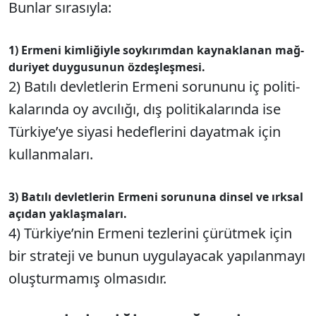
Bun­lar sı­ra­sıy­la:
1) Er­me­ni kim­li­ğiy­le soy­kı­rım­dan kay­nak­la­nan mağ­
du­ri­yet duy­gu­su­nun öz­deş­leş­me­si.
2) Ba­tı­lı dev­let­le­rin Er­me­ni so­ru­nu­nu iç po­li­ti­
ka­la­rın­da oy av­cı­lı­ğı, dış po­li­ti­ka­la­rın­da ise
Tür­ki­ye­’ye si­ya­si he­def­le­ri­ni da­yat­mak için
kul­lan­ma­la­rı.
3) Ba­tı­lı dev­let­le­rin Er­me­ni so­ru­nu­na din­sel ve ırk­sal
açı­dan yak­laş­ma­la­rı.
4) Tür­ki­ye­’nin Er­me­ni tez­le­ri­ni çü­rüt­mek için
bir stra­te­ji ve bu­nun uy­gu­la­ya­cak ya­pı­lan­ma­yı
oluş­tur­ma­mış ol­ma­sı­dır.