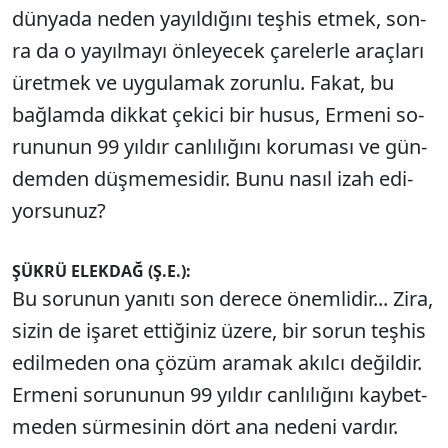
dün­ya­da ne­den ya­yıl­dı­ğı­nı teş­his et­mek, son­
ra da o ya­yıl­ma­yı ön­le­ye­cek ça­re­ler­le araç­la­rı
üret­mek ve uy­gu­la­mak zo­run­lu. Fa­kat, bu
bağ­lam­da dik­kat çe­ki­ci bir hu­sus, Er­me­ni so­
ru­nu­nun 99 yıl­dır can­lı­lı­ğı­nı ko­ru­ma­sı ve gün­
dem­den düş­me­me­si­dir. Bu­nu na­sıl izah edi­
yor­su­nuz?
ŞÜK­RÜ ELEK­DAĞ (Ş.E.):
Bu so­ru­nun ya­nı­tı son de­re­ce önem­li­dir... Zi­ra,
si­zin de işa­ret et­ti­ği­niz üze­re, bir so­run teş­his
edil­me­den ona çö­züm ara­mak akıl­cı de­ğil­dir.
Er­me­ni so­ru­nu­nun 99 yıl­dır can­lı­lı­ğı­nı kay­bet­
me­den sür­me­si­nin dört ana ne­de­ni var­dır.