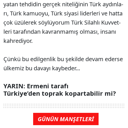
ya­tan teh­di­din ger­çek ni­te­li­ği­nin Türk ay­dın­la­
rı, Türk ka­muoyu, Türk si­ya­si li­der­le­ri ve hat­ta
çok üzü­le­rek söy­lü­yo­rum Türk Si­lah­lı Kuv­vet­
le­ri ta­ra­fın­dan kav­ran­ma­mış ol­ma­sı, in­sa­nı
kah­re­di­yor.
Çün­kü bu edil­gen­lik bu şe­kil­de de­vam eder­se
ül­ke­miz bu da­va­yı kay­be­der...
YARIN: Ermeni tarafı
Türkiye’den toprak kopartabilir mi?
GÜNÜN MANŞETLERİ