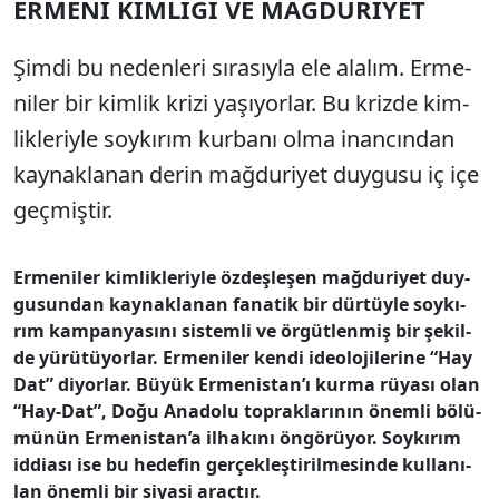
ER­ME­Nİ KİM­Lİ­Ğİ VE MAĞ­DU­Rİ­YET
Şim­di bu ne­den­le­ri sı­ra­sıy­la ele ala­lım. Er­me­
ni­ler bir kim­lik kri­zi ya­şı­yor­lar. Bu kriz­de kim­
lik­le­riy­le soy­kı­rım kur­ba­nı ol­ma inan­cın­dan
kay­nak­la­nan de­rin mağ­du­ri­yet duy­gu­su iç içe
geç­miş­tir.
Er­me­ni­ler kim­lik­le­riy­le öz­deş­le­şen mağ­du­ri­yet duy­
gu­sun­dan kay­nak­la­nan fa­na­tik bir dür­tüy­le soy­kı­
rım kam­pan­ya­sı­nı sis­tem­li ve ör­güt­len­miş bir şe­kil­
de yü­rü­tü­yor­lar. Er­me­ni­ler ken­di ide­olo­ji­le­ri­ne “Hay
Da­t” di­yor­lar. Bü­yük Er­me­nis­ta­n’­ı kur­ma rü­ya­sı olan
“Hay-Dat”, Do­ğu Ana­do­lu top­rak­la­rı­nın önem­li bö­lü­
mü­nün Er­me­nis­ta­n’­a il­ha­kı­nı ön­gö­rü­yor. Soy­kı­rı­m
id­di­ası ise bu he­de­fin ger­çek­leş­ti­ril­me­sin­de kul­la­nı­
lan önem­li bir si­ya­si araç­tır.