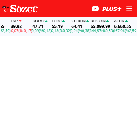
FAİZ
DOLAR
EURO
STERLIN
BITCOIN
ALTIN
FA
39,92
47,71
55,19
64,41
65.099,99
6.660,55
39
59)
-0,07
(%-0,17)
0,09
(%0,18)
0,18
(%0,32)
0,24
(%0,38)
344,57
(%0,53)
167,96
(%2,59)
-0,