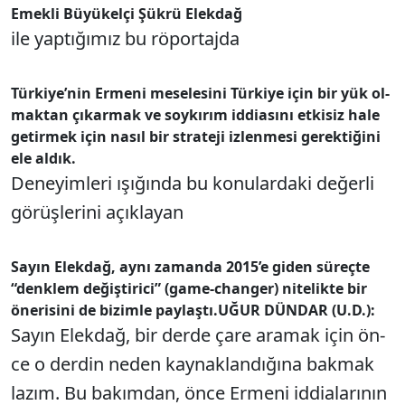
Emek­li Bü­yü­kel­çi Şük­rü Elek­dağ
ile yap­tı­ğı­mız bu rö­por­taj­da
Tür­ki­ye­’nin Er­me­ni me­se­le­si­ni Tür­ki­ye için bir yük ol­
mak­tan çı­kar­mak ve soy­kı­rım id­di­ası­nı et­ki­siz ha­le
ge­tir­mek için na­sıl bir stra­te­ji iz­len­me­si ge­rek­ti­ği­ni
ele al­dık.
De­ne­yim­le­ri ışı­ğın­da bu ko­nu­lar­da­ki de­ğer­li
gö­rüş­le­ri­ni açık­la­yan
Sa­yın Elek­dağ, ay­nı za­man­da 2015’e gi­den sü­reç­te
“denk­lem de­ğiş­ti­ri­ci­” (ga­me-chan­ger) ni­te­lik­te bir
öne­ri­si­ni de bi­zim­le pay­laş­tı.
UĞUR DÜN­DAR (U.D.):
Sa­yın Elek­dağ, bir der­de ça­re ara­mak için ön­
ce o der­din ne­den kay­nak­lan­dı­ğı­na bak­mak
la­zım. Bu ba­kım­dan, ön­ce Er­me­ni id­di­ala­rı­nın