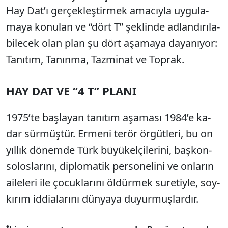
Hay Da­t’­ı ger­çek­leş­tir­mek ama­cıy­la uy­gu­la­
ma­ya ko­nu­lan ve “dört T” şek­lin­de ad­lan­dı­rı­la­
bi­le­cek olan plan şu dört aşa­ma­ya da­ya­nı­yor:
Ta­nı­tım, Ta­nın­ma, Taz­mi­nat ve Top­rak.
HAY DAT VE “4 T” PLA­NI
1975’te baş­la­yan ta­nı­tım aşa­ma­sı 1984’e ka­
dar sür­müş­tür. Er­me­ni te­rör ör­güt­le­ri, bu on
yıl­lık dö­nem­de Türk bü­yü­kel­çi­le­ri­ni, baş­kon­
so­los­la­rı­nı, dip­lo­ma­tik per­so­ne­li­ni ve on­la­rın
ai­le­le­ri ile ço­cuk­la­rı­nı öl­dür­mek su­re­tiy­le, soy­
kı­rım id­di­ala­rı­nı dün­ya­ya du­yur­muş­lar­dır.