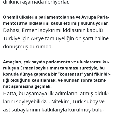
di ikin­ci aşa­ma­da iler­li­yor­lar.
Önem­li ül­ke­le­rin par­la­men­to­la­rı­na ve Av­ru­pa Par­la­
men­to­su­’na id­di­ala­rı­nı ka­bul et­tir­miş bu­lu­nu­yor­lar.
Da­ha­sı, Er­me­ni soy­kı­rı­mı id­di­ası­nın ka­bu­lü
Tür­ki­ye için AB’­ye tam üye­li­ğin ön şar­tı ha­li­ne
dö­nüş­müş du­rum­da.
Amaç­la­rı, çok sa­yı­da par­la­men­to ve ulus­larara­sı ku­
ru­lu­şun Er­me­ni soy­kı­rı­mı­nı ta­nı­ma­sı su­re­tiy­le, bu
ko­nu­da dün­ya ça­pın­da bir “kon­sen­su­s” ya­ni fi­kir bir­
li­ği ol­du­ğu­nu ka­nıt­la­mak. Ve bun­dan son­ra taz­mi­
nat aşa­ma­sı­na geç­mek.
Hat­ta, bu aşa­ma­ya ilk adım­la­rı­nı at­mış ol­duk­
la­rı­nı söy­le­ye­bi­li­riz... Ni­te­kim, Türk su­bay ve
ast su­bay­la­rı­nın kat­kı­la­rıy­la ku­rul­muş bu­lu­