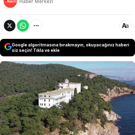
Haber Merkezi
Google algoritmasına bırakmayın, okuyacağınız haberi
siz seçin! Tıkla ve ekle
Türkiye’nin ilk pandemi hastanesi olarak bilinen
Heybeliada Sanatoryumu’nun bulunduğu
arazinin yeniden Diyanet İşleri Başkanlığı’na
tahsis edilmesi için süreç başlatıldı. Daha önce
mahkeme kararıyla iptal edilen tahsis kararına
karşı yeni hukuki girişimlerin yapılacağı
açıklandı.