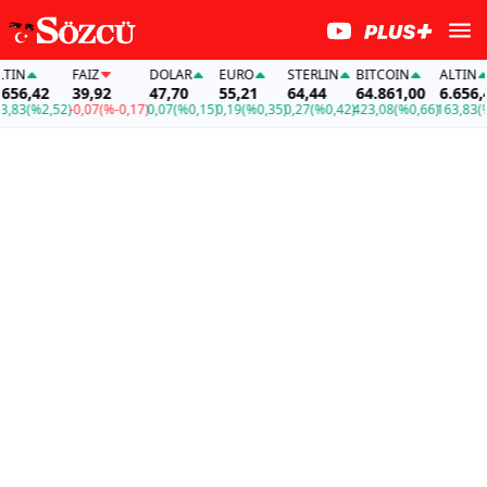
N
FAİZ
DOLAR
EURO
STERLIN
BITCOIN
ALTIN
6,42
39,92
47,70
55,21
64,44
64.861,00
6.656,42
83
(%2,52)
-0,07
(%-0,17)
0,07
(%0,15)
0,19
(%0,35)
0,27
(%0,42)
423,08
(%0,66)
163,83
(%2,