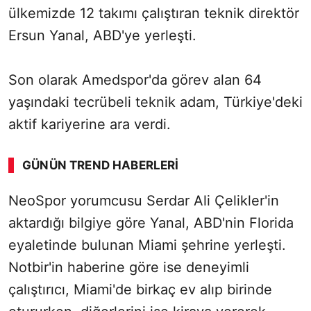
ülkemizde 12 takımı çalıştıran teknik direktör
Ersun Yanal, ABD'ye yerleşti.
Son olarak Amedspor'da görev alan 64
yaşındaki tecrübeli teknik adam, Türkiye'deki
aktif kariyerine ara verdi.
GÜNÜN TREND HABERLERI
00:01
/ 08:43
NeoSpor yorumcusu Serdar Ali Çelikler'in
Sesi Aç
aktardığı bilgiye göre Yanal, ABD'nin Florida
eyaletinde bulunan Miami şehrine yerleşti.
Notbir'in haberine göre ise deneyimli
çalıştırıcı, Miami'de birkaç ev alıp birinde