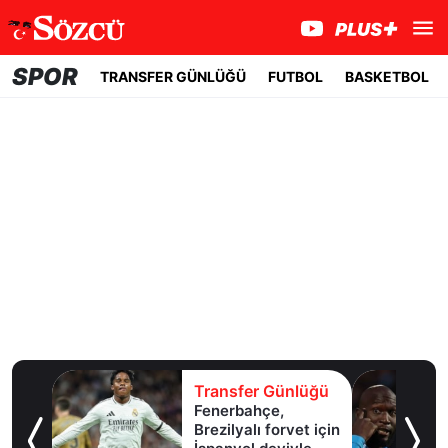
SPOR
TRANSFER GÜNLÜĞÜ
FUTBOL
BASKETBOL
lüğü
Transfer Günlüğü
l
Fenerbahçe,
Brezilyalı forvet için