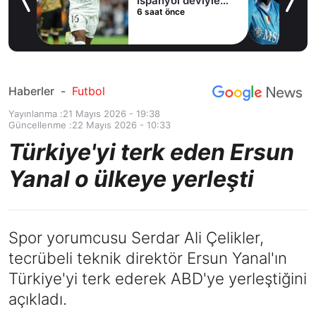
İspanyol deviyle
6 saat önce
masaya oturdu!
Haberler
-
Futbol
Yayınlanma :
21 Mayıs 2026 - 19:38
Güncellenme :
22 Mayıs 2026 - 10:33
Türkiye'yi terk eden Ersun
Yanal o ülkeye yerleşti
Spor yorumcusu Serdar Ali Çelikler,
tecrübeli teknik direktör Ersun Yanal'ın
Türkiye'yi terk ederek ABD'ye yerleştiğini
açıkladı.