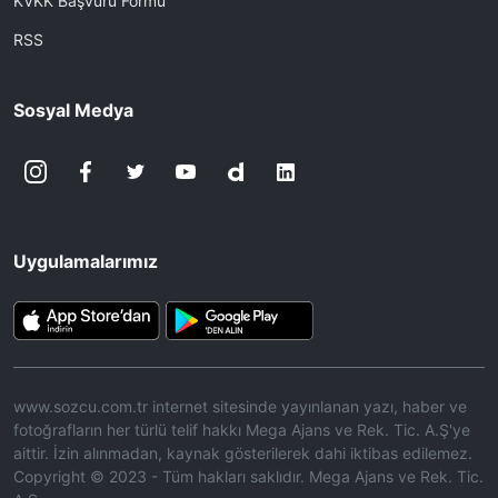
KVKK Başvuru Formu
RSS
Sosyal Medya
Uygulamalarımız
www.sozcu.com.tr internet sitesinde yayınlanan yazı, haber ve
fotoğrafların her türlü telif hakkı Mega Ajans ve Rek. Tic. A.Ş'ye
aittir. İzin alınmadan, kaynak gösterilerek dahi iktibas edilemez.
Copyright © 2023 - Tüm hakları saklıdır. Mega Ajans ve Rek. Tic.