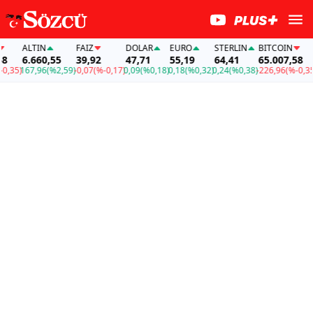
ALTIN
FAİZ
DOLAR
EURO
STERLIN
BITCOIN
A
6.660,55
39,92
47,71
55,19
64,41
65.007,58
6
35)
167,96
(%2,59)
-0,07
(%-0,17)
0,09
(%0,18)
0,18
(%0,32)
0,24
(%0,38)
-226,96
(%-0,35)
16