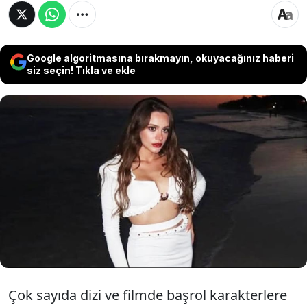
Google algoritmasına bırakmayın, okuyacağınız haberi
siz seçin! Tıkla ve ekle
Aydın Büyükşehir Belediye Başkanı Özlem
Çerçioğlu'nun oğlu Ata Caner Çerçioğlu ile ünlü
oyuncu Miray Daner, ilişkilerinin üçüncü yıl
dönümünü kutlamaya hazırlanıyor. İki ismin
evlilik planları yaptığı ve yaz aylarında
nişanlanacakları öne sürüldü.
Çok sayıda dizi ve filmde başrol karakterlere