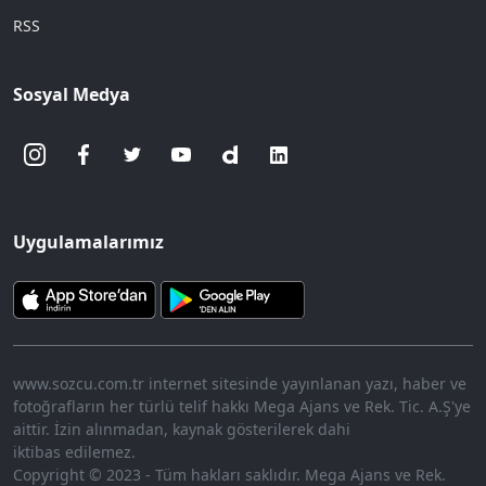
RSS
Sosyal Medya
Uygulamalarımız
www.sozcu.com.tr internet sitesinde yayınlanan yazı, haber ve
fotoğrafların her türlü telif hakkı Mega Ajans ve Rek. Tic. A.Ş'ye
aittir. İzin alınmadan, kaynak gösterilerek dahi
iktibas edilemez.
Copyright © 2023 - Tüm hakları saklıdır. Mega Ajans ve Rek.