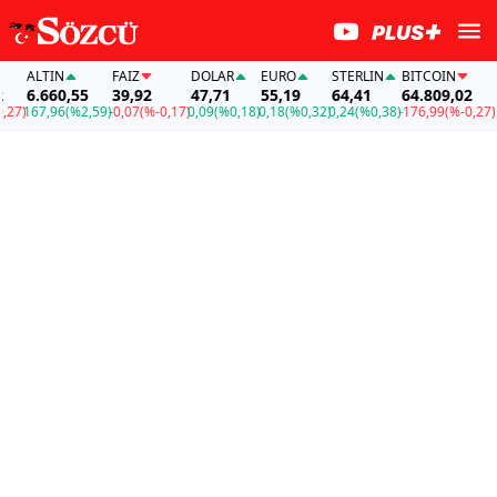
ALTIN
FAİZ
DOLAR
EURO
STERLIN
BITCOIN
AL
6.660,55
39,92
47,71
55,19
64,41
64.809,02
6.
)
167,96
(%2,59)
-0,07
(%-0,17)
0,09
(%0,18)
0,18
(%0,32)
0,24
(%0,38)
-176,99
(%-0,27)
167