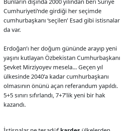
Bunların dışında 2000 yılından beri Suriye
Cumhuriyeti’nde girdiği her seçimde
cumhurbaşkanı ‘seçilen’ Esad gibi istisnalar
da var.
Erdoğan’ı her doğum gününde arayıp yeni
yaşını kutlayan Özbekistan Cumhurbaşkanı
Şevket Mirziyoyev mesela... Geçen yıl
ülkesinde 2040’a kadar cumhurbaşkanı
olmasının önünü açan referandum yapıldı.
5+5 sınırı sıfırlandı, 7+7’lik yeni bir hak
kazandı.
İstisnalar ne tesadüf
kardeş
ülkelerden