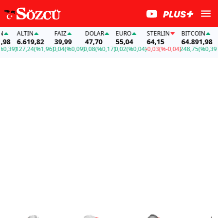
ALTIN
FAİZ
DOLAR
EURO
STERLIN
BITCOIN
ALT
6.619,82
39,99
47,70
55,04
64,15
64.891,98
6.6
)
127,24
(%1,96)
0,04
(%0,09)
0,08
(%0,17)
0,02
(%0,04)
-0,03
(%-0,04)
248,75
(%0,39)
127,