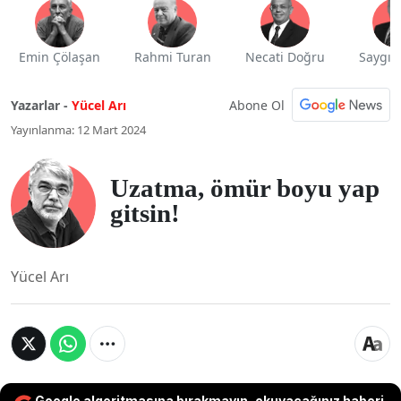
Emin Çölaşan
Rahmi Turan
Necati Doğru
Saygı 
Abone Ol
Yazarlar -
Yücel Arı
Yayınlanma: 12 Mart 2024
Uzatma, ömür boyu yap
gitsin!
Yücel Arı
Google algoritmasına bırakmayın, okuyacağınız haberi