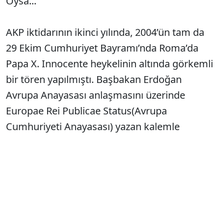
Oysa...
AKP iktidarının ikinci yılında, 2004’ün tam da
29 Ekim Cumhuriyet Bayramı’nda Roma’da
Papa X. Innocente heykelinin altında görkemli
bir tören yapılmıştı. Başbakan Erdoğan
Avrupa Anayasası anlaşmasını üzerinde
Europae Rei Publicae Status(Avrupa
Cumhuriyeti Anayasası) yazan kalemle
imzalayıp hediye edildiği için cebine koyarken,
Avrupa kapılarını ardına dek açmış(!)
memlekette gündüz gündüz havai fişeklerle
kutlanmıştı.