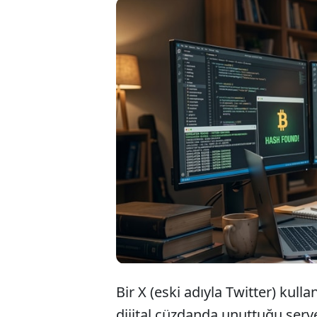
Bir sosya
yapay zek
erişilem
5 Bitcoin
Bir X (eski adıyla Twitter) kulla
dijital cüzdanda unuttuğu serve