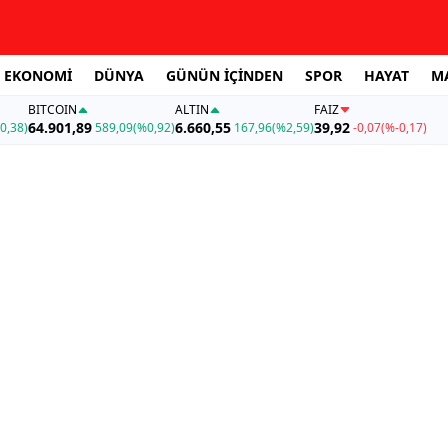
EKONOMİ
DÜNYA
GÜNÜN İÇİNDEN
SPOR
HAYAT
M
BITCOIN
ALTIN
FAİZ
64.901,89
6.660,55
39,92
0,38)
589,09
(%0,92)
167,96
(%2,59)
-0,07
(%-0,17)