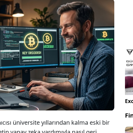
l medya kullanıcısının iddiasına göre Anthropic’in
a asistanı Claude, on yılı aşkın süredir
eyen ve bugünkü değeri yaklaşık 400 bin dolar olan
'i kurtardı.
Exc
Fi
nıcısı üniversite yıllarından kalma eski bir
tin yapay zeka yardımıyla nasıl geri