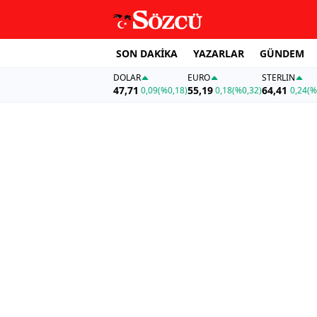
SON DAKİKA
YAZARLAR
GÜNDEM
DOLAR
EURO
STERLIN
47,71
55,19
64,41
0,09
(%0,18)
0,18
(%0,32)
0,24
(%