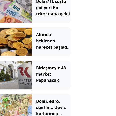
Dolar/TL coştu
gidiyor: Bir
rekor daha geldi
Altında
beklenen
hareket başladı!
Gram altın hızla
yükseliyor
Birleşmeyle 48
market
kapanacak
Dolar, euro,
sterlin... Döviz
kurlarında