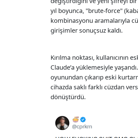
değiştirdiğini ve yeni şifreyi b
yıl boyunca, "brute-force" (kaba
kombinasyonu aramalarıyla cü
girişimler sonuçsuz kaldı.
Kırılma noktası, kullanıcının es
Claude’a yüklemesiyle yaşandı. 
oyunundan çıkarıp eski kurtarm
cihazda saklı farklı cüzdan ver
dönüştürdü.