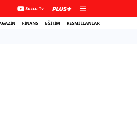
Sözcü Tv
AGAZİN
FİNANS
EĞİTİM
RESMİ İLANLAR