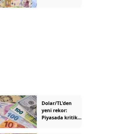
tarihi zirve
Dolar/TL'den
yeni rekor:
Piyasada kritik
48 saatlik
dönemeç