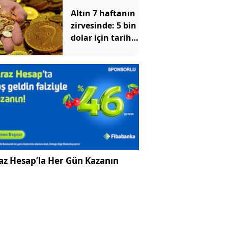
alarmı!
Altın 7 haftanın
zirvesinde: 5 bin
dolar için tarih
verildi
az Hesap’la Her Gün Kazanın