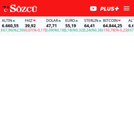
TIN
FAİZ
DOLAR
EURO
STERLIN
BITCOIN
ALTIN
660,55
39,92
47,71
55,19
64,41
64.844,25
6.660
,96
(%2,59)
-0,07
(%-0,17)
0,09
(%0,18)
0,18
(%0,32)
0,24
(%0,38)
-150,78
(%-0,23)
167,96
(