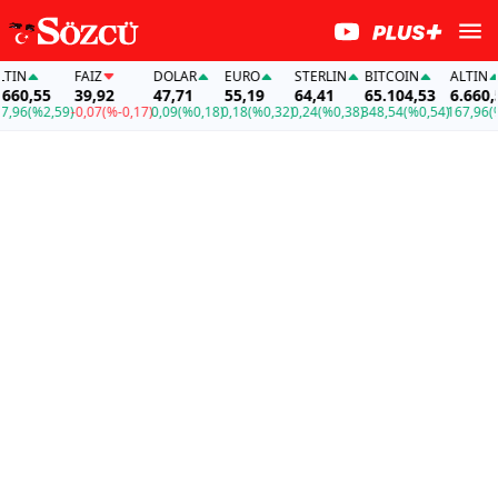
IN
FAİZ
DOLAR
EURO
STERLIN
BITCOIN
ALTIN
60,55
39,92
47,71
55,19
64,41
65.104,53
6.660,55
96
(%2,59)
-0,07
(%-0,17)
0,09
(%0,18)
0,18
(%0,32)
0,24
(%0,38)
348,54
(%0,54)
167,96
(%2