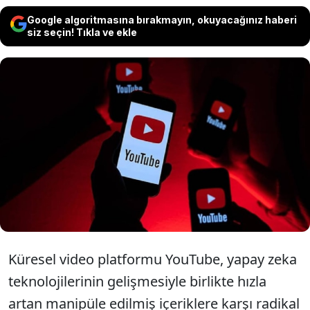
Google algoritmasına bırakmayın, okuyacağınız haberi
siz seçin! Tıkla ve ekle
Yapay zeka teknolojilerinin hızla
yayılmasıyla birlikte artan dijital kimlik
hırsızlığına karşı YouTube’dan dev bir
adım geldi.
Küresel video platformu YouTube, yapay zeka
teknolojilerinin gelişmesiyle birlikte hızla
artan manipüle edilmiş içeriklere karşı radikal