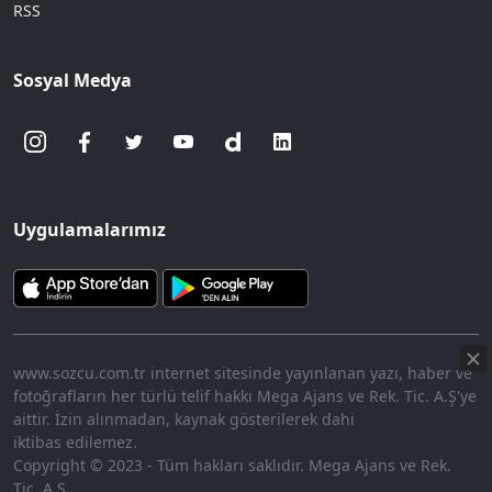
RSS
Sosyal Medya
Uygulamalarımız
www.sozcu.com.tr internet sitesinde yayınlanan yazı, haber ve
fotoğrafların her türlü telif hakkı Mega Ajans ve Rek. Tic. A.Ş'ye
aittir. İzin alınmadan, kaynak gösterilerek dahi
iktibas edilemez.
Copyright © 2023 - Tüm hakları saklıdır. Mega Ajans ve Rek.
Tic. A.Ş.