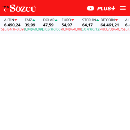
ALTIN
FAİZ
DOLAR
EURO
STERLIN
BITCOIN
ALTIN
6.490,24
39,99
47,59
54,97
64,17
64.461,21
6.49
5,84
(%-0,09)
0,04
(%0,09)
0,03
(%0,06)
-0,04
(%-0,08)
0,07
(%0,12)
-483,73
(%-0,75)
-5,84
(