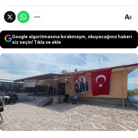
Google algoritmasına bırakmayın, okuyacağınız haberi
siz seçin! Tıkla ve ekle
Yozgat’ın Yerköy ilçesine bağlı Yukarı
Elmahacılı köyünde kullanılmayan okul binası
yenilenerek cemevi olarak hizmete açıldı.
Köyde yaklaşık 60 yıl aradan sonra ilk kez cem
düzenlenirken, vatandaşlara lokma ikram
edildi