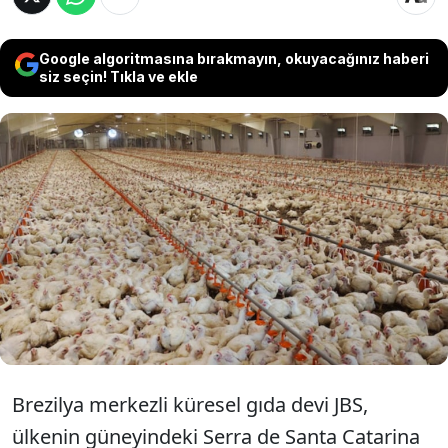
Google algoritmasına bırakmayın, okuyacağınız haberi
siz seçin! Tıkla ve ekle
Brezilya'da 2.600 nüfuslu Capão Alto şehri
milyonlarca dolarlık yatırımla civciv üretim
merkezi haline getirilecek. Tesis sayesinde
180 ülke ile ticaret yapılacak.
Brezilya merkezli küresel gıda devi JBS,
ülkenin güneyindeki Serra de Santa Catarina