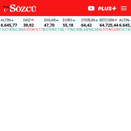
LTIN
FAİZ
DOLAR
EURO
STERLIN
BITCOIN
ALTIN
.645,77
39,92
47,70
55,18
64,42
64.725,44
6.645,7
3,19
(%2,36)
-0,07
(%-0,17)
0,07
(%0,15)
0,17
(%0,30)
0,24
(%0,38)
-0,57
(%0,00)
153,19
(%2