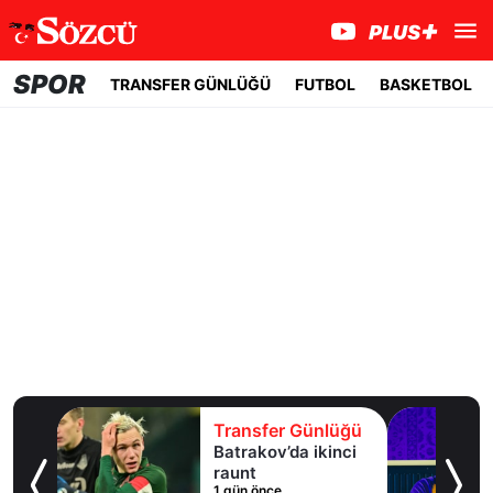
SPOR
TRANSFER GÜNLÜĞÜ
FUTBOL
BASKETBOL
lüğü
Transfer Günlüğü
uaylı
Batrakov’da ikinci
ma
raunt
1 gün önce