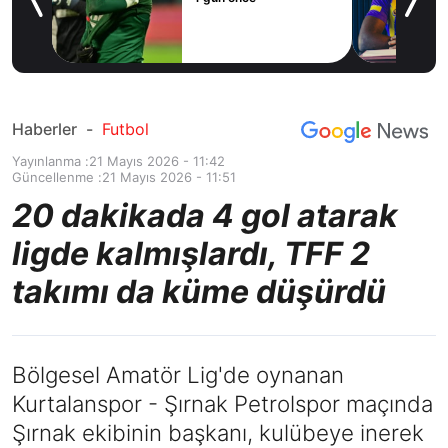
ilal
ım
Haberler
-
Futbol
Yayınlanma :
21 Mayıs 2026 - 11:42
Güncellenme :
21 Mayıs 2026 - 11:51
20 dakikada 4 gol atarak
ligde kalmışlardı, TFF 2
takımı da küme düşürdü
Bölgesel Amatör Lig'de oynanan
Kurtalanspor - Şırnak Petrolspor maçında
Şırnak ekibinin başkanı, kulübeye inerek