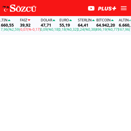
IN
FAİZ
DOLAR
EURO
STERLIN
BITCOIN
ALTIN
60,55
39,92
47,71
55,19
64,41
64.942,20
6.660,55
96
(%2,59)
-0,07
(%-0,17)
0,09
(%0,18)
0,18
(%0,32)
0,24
(%0,38)
496,19
(%0,77)
167,96
(%2