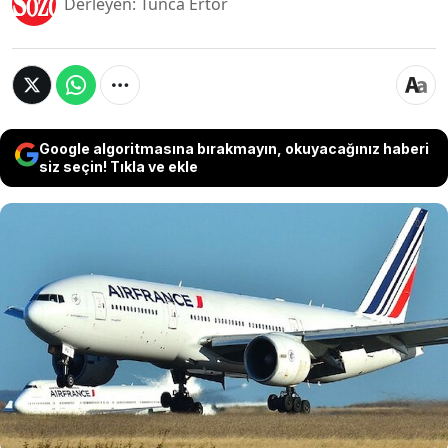
Derleyen: Tunca Ertör
Google algoritmasına bırakmayın, okuyacağınız haberi
siz seçin! Tıkla ve ekle
ABD, Kongo kökenli bir yolcunun Ebola riski
taşıması nedeniyle 100'den fazla yolcusu olan
Air France uçağının ülkeye inişini engelledi. Rota
değiştirerek Kanada'ya iniş yapan uçak sonrası
ABD, salgın tedbirlerini en üst seviyeye çıkararak
sınır kontrollerini sıkılaştırdı.