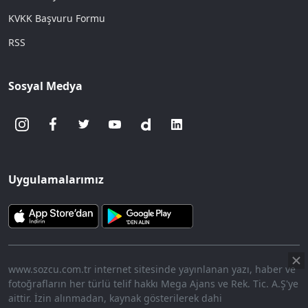
KVKK Başvuru Formu
RSS
Sosyal Medya
Uygulamalarımız
www.sozcu.com.tr internet sitesinde yayınlanan yazı, haber ve
fotoğrafların her türlü telif hakkı Mega Ajans ve Rek. Tic. A.Ş'ye
aittir. İzin alınmadan, kaynak gösterilerek dahi