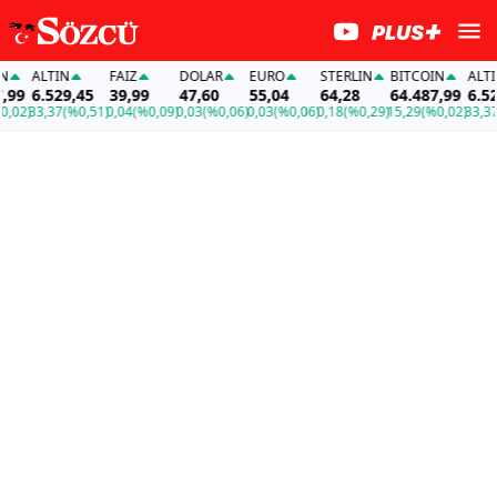
ALTIN
FAİZ
DOLAR
EURO
STERLIN
BITCOIN
ALTIN
9
6.529,45
39,99
47,60
55,04
64,28
64.487,99
6.529,
2)
33,37
(%0,51)
0,04
(%0,09)
0,03
(%0,06)
0,03
(%0,06)
0,18
(%0,29)
15,29
(%0,02)
33,37
(%