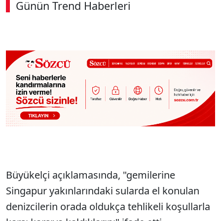
Günün Trend Haberleri
00:01
/ 06:57
Sesi Aç
Büyükelçi açıklamasında, "gemilerine
Singapur yakınlarındaki sularda el konulan
denizcilerin orada oldukça tehlikeli koşullarla