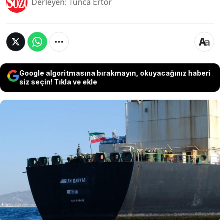
Derleyen: Tunca Ertör
Google algoritmasına bırakmayın, okuyacağınız haberi
siz seçin! Tıkla ve ekle
İran ile ABD arasındaki görüşmelerin ardından
Pakistan, Singapur karasularında alıkonulan 20
İranlı denizcinin ülkelerine güvenli şekilde
dönmesini sağladı. Büyükelçi Rıza Emiri, tehlikeli
koşullarda kalan denizcilerin serbest
bırakılmasına yardım eden Pakistan hükümetine
teşekkür etti.