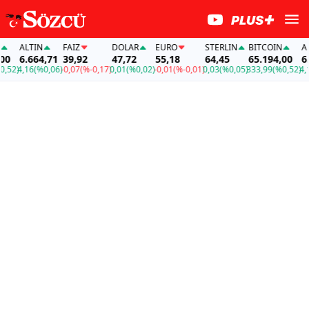
ALTIN
FAİZ
DOLAR
EURO
STERLIN
BITCOIN
ALT
0
6.664,71
39,92
47,72
55,18
64,45
65.194,00
6.6
52)
4,16
(%0,06)
-0,07
(%-0,17)
0,01
(%0,02)
-0,01
(%-0,01)
0,03
(%0,05)
333,99
(%0,52)
4,16