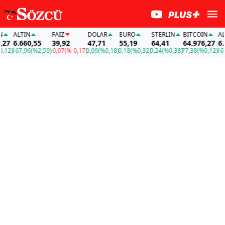
ALTIN
FAİZ
DOLAR
EURO
STERLIN
BITCOIN
ALTI
7
6.660,55
39,92
47,71
55,19
64,41
64.976,27
6.6
12)
167,96
(%2,59)
-0,07
(%-0,17)
0,09
(%0,18)
0,18
(%0,32)
0,24
(%0,38)
77,38
(%0,12)
167,