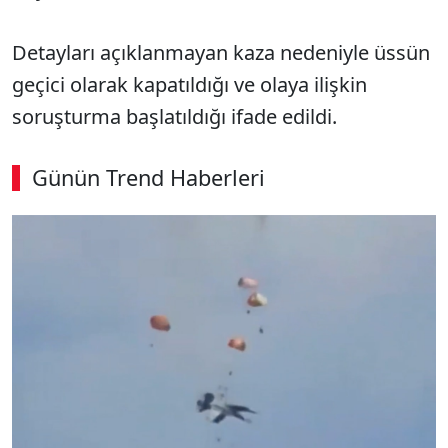
Detayları açıklanmayan kaza nedeniyle üssün
geçici olarak​​​​​​​ kapatıldığı ve olaya ilişkin
soruşturma başlatıldığı ifade edildi.
Günün Trend Haberleri
00:02
/ 08:06
Sesi Aç