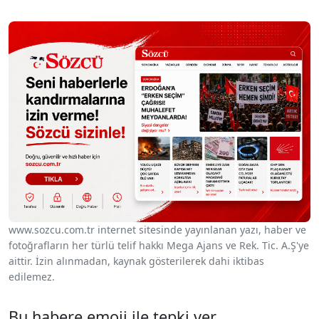
www.sozcu.com.tr internet sitesinde yayınlanan yazı, haber ve
fotoğrafların her türlü telif hakkı Mega Ajans ve Rek. Tic. A.Ş'ye
aittir. İzin alınmadan, kaynak gösterilerek dahi iktibas
edilemez.
Bu habere emoji ile tepki ver