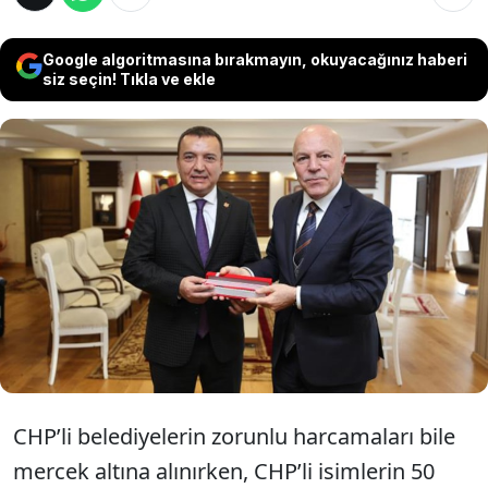
Google algoritmasına bırakmayın, okuyacağınız haberi
siz seçin! Tıkla ve ekle
İktidarın, Tasarruf Genelgesi sözde kaldı.
CHP’li belediyelerin zorunlu harcamaları
soruşturma konusu olurken, Erzurum
Belediye Başkanı Sekmen misafirleri için
servet harcadı.
CHP’li belediyelerin zorunlu harcamaları bile
mercek altına alınırken, CHP’li isimlerin 50