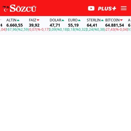
ALTIN
FAİZ
DOLAR
EURO
STERLIN
BITCOIN
ALTI
6.660,55
39,92
47,71
55,19
64,41
64.881,54
6.66
)
167,96
(%2,59)
-0,07
(%-0,17)
0,09
(%0,18)
0,18
(%0,32)
0,24
(%0,38)
-27,43
(%-0,04)
167,9