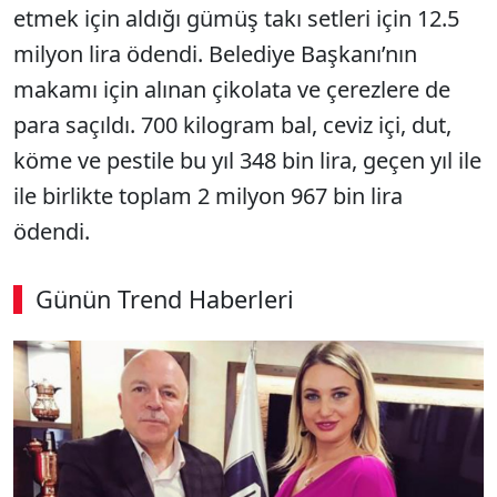
etmek için aldığı gümüş takı setleri için 12.5
milyon lira ödendi. Belediye Başkanı’nın
makamı için alınan çikolata ve çerezlere de
para saçıldı. 700 kilogram bal, ceviz içi, dut,
köme ve pestile bu yıl 348 bin lira, geçen yıl ile
ile birlikte toplam 2 milyon 967 bin lira
ödendi.
Günün Trend Haberleri
00:02
/ 08:06
Sesi Aç