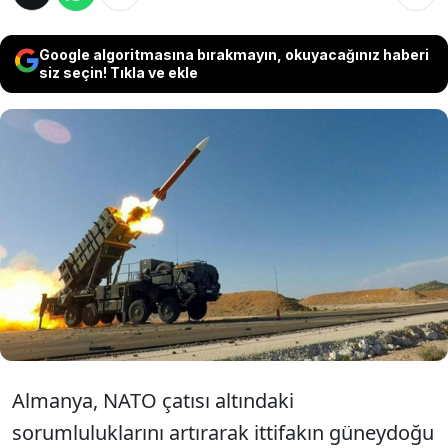
Google algoritmasına bırakmayın, okuyacağınız haberi
siz seçin! Tıkla ve ekle
Almanya, NATO’nun güneydoğu kanadını
tahkim etmek amacıyla önümüzdeki
haftalarda Türkiye’ye Patriot hava savunma
füze sistemi ve yaklaşık 150 askerden oluşan
bir askeri birlik sevk edeceğini duyurdu.
Almanya, NATO çatısı altındaki
sorumluluklarını artırarak ittifakın güneydoğu