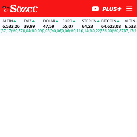
LTIN
FAİZ
DOLAR
EURO
STERLIN
BITCOIN
ALTIN
.533,26
39,99
47,59
55,07
64,23
64.623,08
6.533,2
7,17
(%0,57)
0,04
(%0,09)
0,03
(%0,06)
0,06
(%0,11)
0,14
(%0,22)
556,00
(%0,87)
37,17
(%0,