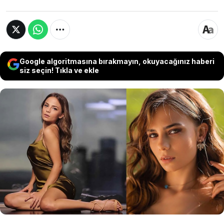
Google algoritmasına bırakmayın, okuyacağınız haberi
siz seçin! Tıkla ve ekle
Oyuncu Bahar Şahin’in WhatsApp
durumunda yazdığı iddia edilen “Yaşamak
zor geliyor artık” ifadesi arkadaşlarını
endişelendirdi. Paylaşım sonrası yakın
çevresi genç oyuncunun evine gitti.