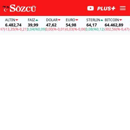
ALTIN
FAİZ
DOLAR
EURO
STERLIN
BITCOIN
AL
6.482,74
39,99
47,62
54,98
64,17
64.462,89
6.
)
-13,35
(%-0,21)
0,04
(%0,09)
0,00
(%-0,01)
-0,03
(%-0,06)
0,08
(%0,12)
-302,56
(%-0,47)
-13