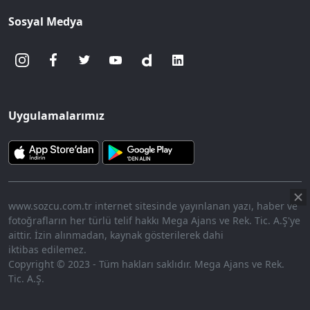
Sosyal Medya
Uygulamalarımız
www.sozcu.com.tr internet sitesinde yayınlanan yazı, haber ve
fotoğrafların her türlü telif hakkı Mega Ajans ve Rek. Tic. A.Ş'ye
aittir. İzin alınmadan, kaynak gösterilerek dahi
iktibas edilemez.
Copyright © 2023 - Tüm hakları saklıdır. Mega Ajans ve Rek.
Tic. A.Ş.
HABERİ OKU
➜
00:17
/ 09:08