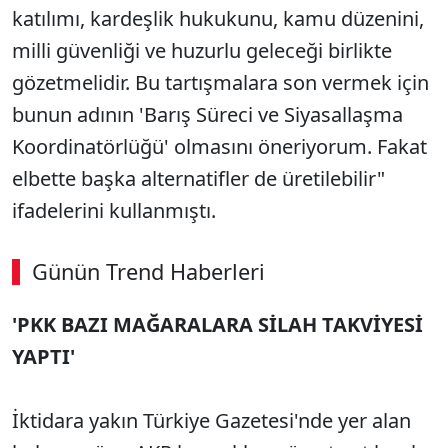
katılımı, kardeşlik hukukunu, kamu düzenini,
milli güvenliği ve huzurlu geleceği birlikte
gözetmelidir. Bu tartışmalara son vermek için
bunun adının 'Barış Süreci ve Siyasallaşma
Koordinatörlüğü' olmasını öneriyorum. Fakat
elbette başka alternatifler de üretilebilir"
ifadelerini kullanmıştı.
Günün Trend Haberleri
00:02
/ 09:15
'PKK BAZI MAĞARALARA SİLAH TAKVİYESİ
Sesi Aç
YAPTI'
İktidara yakın Türkiye Gazetesi'nde yer alan