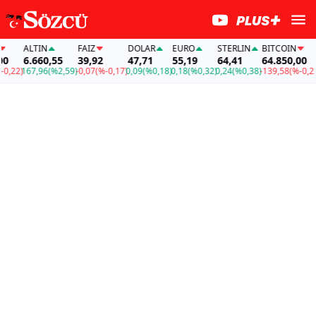
ALTIN
FAİZ
DOLAR
EURO
STERLIN
BITCOIN
A
6.660,55
39,92
47,71
55,19
64,41
64.850,00
6
22)
167,96
(%2,59)
-0,07
(%-0,17)
0,09
(%0,18)
0,18
(%0,32)
0,24
(%0,38)
-139,58
(%-0,22)
1