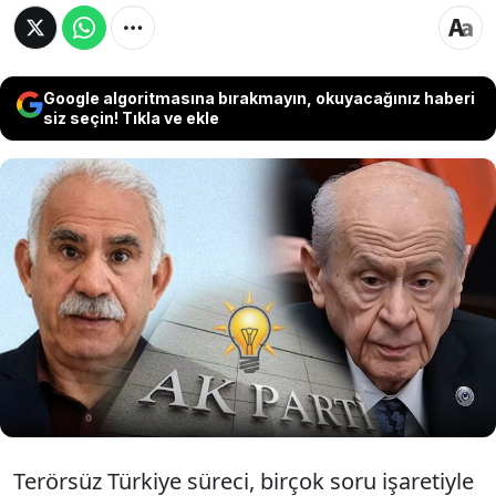
Google algoritmasına bırakmayın, okuyacağınız haberi
siz seçin! Tıkla ve ekle
Bahçeli'nin terör örgütü PKK'nin elebaşı
Abdullah Öcalan için 'statü' önerisine
AKP'den olumsuz yanıt geldiği iddia edildi.
AKP kaynakları, Öcalan'a statü verilmesinin
mümkün olmadığı görüşünde.
Terörsüz Türkiye süreci, birçok soru işaretiyle