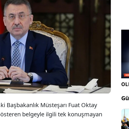
ZCÜ TV programcısı Barış Terkoğlu: Belge sahte
saydı hemen yalanlardı. Hüseyin Gün’ün devletle
nki daha fazla ilişkisi var gibi.
OLE
Gü
ski Başbakanlık Müsteşarı Fuat Oktay
gösteren belgeyle ilgili tek konuşmayan