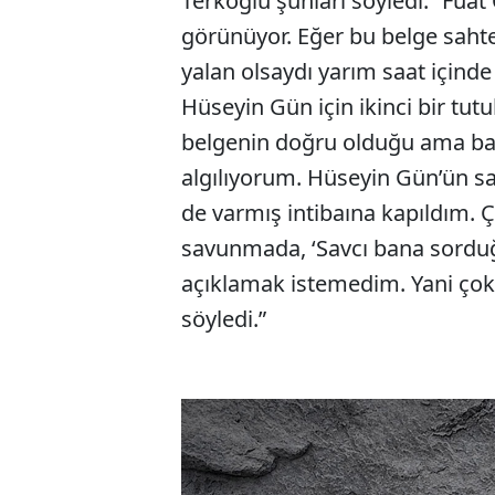
Terkoğlu şunları söyledi: “Fua
görünüyor. Eğer bu belge sahte
yalan olsaydı yarım saat içinde
Hüseyin Gün için ikinci bir tut
belgenin doğru olduğu ama baz
algılıyorum. Hüseyin Gün’ün san
de varmış intibaına kapıldım. 
savunmada, ‘Savcı bana sorduğu
açıklamak istemedim. Yani çok
söyledi.”