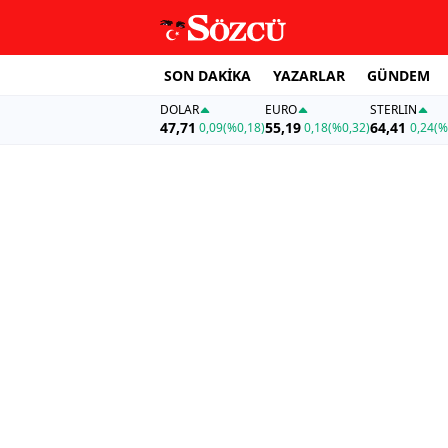
SON DAKİKA
YAZARLAR
GÜNDEM
DOLAR
EURO
STERLIN
47,71
55,19
64,41
0,09
(%0,18)
0,18
(%0,32)
0,24
(%