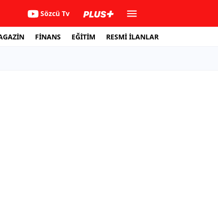
Sözcü Tv
AGAZİN
FİNANS
EĞİTİM
RESMİ İLANLAR