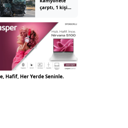
kamyonete
çarptı, 1 kişi
öldü, 15 kişi
yaralandı
e, Hafif, Her Yerde Seninle.