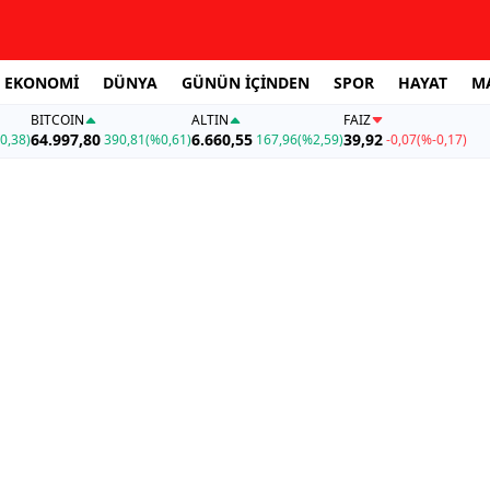
EKONOMİ
DÜNYA
GÜNÜN İÇİNDEN
SPOR
HAYAT
M
BITCOIN
ALTIN
FAİZ
64.997,80
6.660,55
39,92
0,38)
390,81
(%0,61)
167,96
(%2,59)
-0,07
(%-0,17)