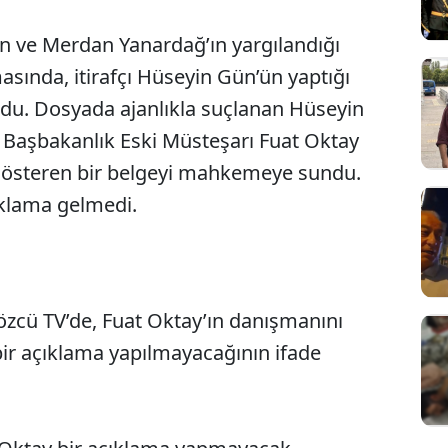
 ve Merdan Yanardağ’ın yargılandığı
asında, itirafçı Hüseyin Gün’ün yaptığı
. Dosyada ajanlıkla suçlanan Hüseyin
ve Başbakanlık Eski Müsteşarı Fuat Oktay
i gösteren bir belgeyi mahkemeye sundu.
ıklama gelmedi.
özcü TV’de, Fuat Oktay’ın danışmanını
 bir açıklama yapılmayacağının ifade