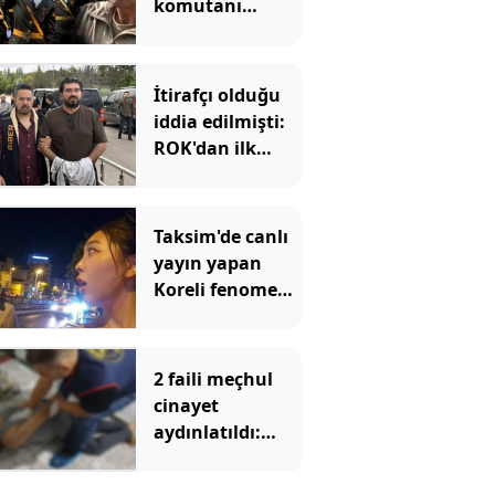
komutanı
emekliliğe sevk
edildi!
İtirafçı olduğu
iddia edilmişti:
ROK'dan ilk
hamle
Taksim'de canlı
yayın yapan
Koreli fenomene
ahlaksız teklif
2 faili meçhul
cinayet
aydınlatıldı:
Bakan Gürlek
duyurdu