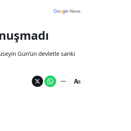
onuşmadı
üseyin Gün’ün devletle sanki