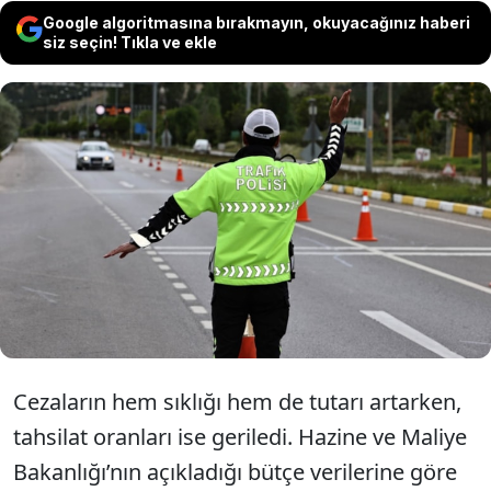
Google algoritmasına bırakmayın, okuyacağınız haberi
siz seçin! Tıkla ve ekle
Yüksek enflasyon-faiz ve artan vergi yükü
yetmezmiş gibi vatandaşların dertlerine bir
yenisi eklendi: Para cezaları. Para cezalarının
büyüklüğü ocak-nisan döneminde, 2025’in
tamamındaki seviyeye ulaştı.
Cezaların hem sıklığı hem de tutarı artarken,
tahsilat oranları ise geriledi. Hazine ve Maliye
Bakanlığı’nın açıkladığı bütçe verilerine göre