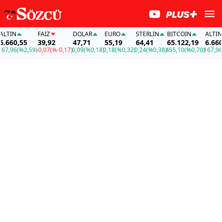
TIN
FAİZ
DOLAR
EURO
STERLIN
BITCOIN
ALTIN
660,55
39,92
47,71
55,19
64,41
65.122,19
6.660,
7,96
(%2,59)
-0,07
(%-0,17)
0,09
(%0,18)
0,18
(%0,32)
0,24
(%0,38)
455,10
(%0,70)
167,96
(%