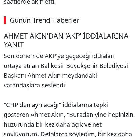
saatlerde akın etti.
Günün Trend Haberleri
00:03
/ 06:57
AHMET AKIN'DAN 'AKP' İDDİALARINA
Sesi Aç
YANIT
Son dönemde AKP'ye geçeceği iddiaları
ortaya atılan Balıkesir Büyükşehir Belediyesi
Başkanı Ahmet Akın meydandaki
vatandaşlara seslendi.
"CHP'den ayrılacağı" iddialarına tepki
gösteren Ahmet Akın, "Buradan yine hepinizin
huzurunda bir kez daha açık ve net
söylüyorum. Defalarca söyledim, bir kez daha