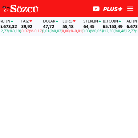
IN
FAİZ
DOLAR
EURO
STERLIN
BITCOIN
ALTIN
73,32
39,92
47,72
55,18
64,45
65.153,49
6.673,32
7
(%0,19)
-0,07
(%-0,17)
0,01
(%0,02)
0,00
(%-0,01)
0,03
(%0,05)
312,30
(%0,48)
12,77
(%0,1