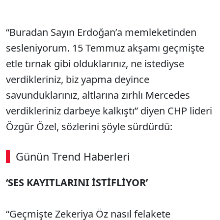
“Buradan Sayın Erdoğan’a memleketinden
sesleniyorum. 15 Temmuz akşamı geçmişte
etle tırnak gibi olduklarınız, ne istediyse
verdikleriniz, biz yapma deyince
savunduklarınız, altlarına zırhlı Mercedes
verdikleriniz darbeye kalkıştı” diyen CHP lideri
Özgür Özel, sözlerini şöyle sürdürdü:
Günün Trend Haberleri
00:02
/ 09:08
‘SES KAYITLARINI İSTİFLİYOR’
Sesi Aç
“Geçmişte Zekeriya Öz nasıl felakete