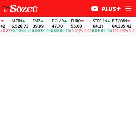
ALTIN
FAİZ
DOLAR
EURO
STERLIN
BITCOIN
AL
6.528,73
39,99
47,70
55,00
64,21
64.335,42
6.
27)
36,14
(%0,56)
0,04
(%0,09)
0,08
(%0,16)
-0,01
(%-0,02)
0,04
(%0,06)
-176,59
(%-0,27)
36,