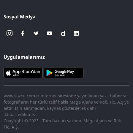
Sosyal Medya
Uygulamalarımız
www.sozcu.com.tr internet sitesinde yayınlanan yazı, haber ve
fotoğrafların her türlü telif hakkı Mega Ajans ve Rek. Tic. A.Ş'ye
aittir. İzin alınmadan, kaynak gösterilerek dahi
iktibas edilemez.
Copyright © 2023 - Tüm hakları saklıdır. Mega Ajans ve Rek.
Tic. A.Ş.