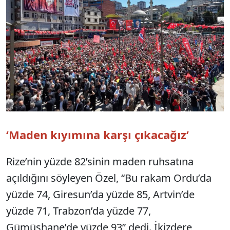
‘Maden kıyımına karşı çıkacağız’
Rize’nin yüzde 82’sinin maden ruhsatına
açıldığını söyleyen Özel, “Bu rakam Ordu’da
yüzde 74, Giresun’da yüzde 85, Artvin’de
yüzde 71, Trabzon’da yüzde 77,
Gümüşhane’de yüzde 93” dedi. İkizdere,