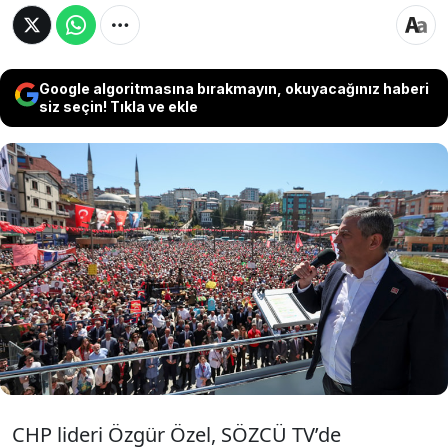
Google algoritmasına bırakmayın, okuyacağınız haberi
siz seçin! Tıkla ve ekle
CHP lideri Özgür Özel, “Akın Gürlek, bir kasa
tutmuş Ankara’da bir bankada, ses kayıtlarını
istifliyor. Buradan Erdoğan’a sesleniyorum. O
kasayı bugün açtırırsan memleketi kurtarırsın
ve büyük bir yanlıştan dönersin" dedi.
CHP lideri Özgür Özel, SÖZCÜ TV’de